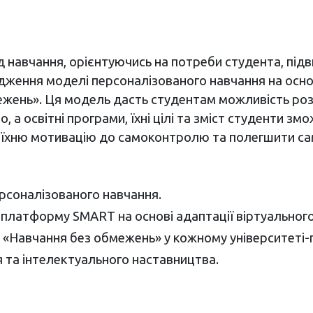
навчання, орієнтуючись на потреби студента, підви
адження моделі персоналізованого навчання на осн
жень». Ця модель дасть студентам можливість розв
 а освітні програми, їхні цілі та зміст студенти з
ь їхню мотивацію до самоконтролю та полегшити са
рсоналізованого навчання.
платформу SMART на основі адаптації віртуальног
и «Навчання без обмежень» у кожному університеті-
 та інтелектуального наставництва.