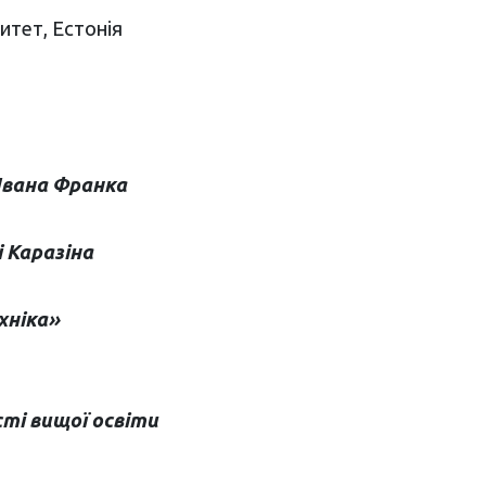
ситет, Естонія
Івана Франка
 Каразіна
хніка»
ті вищої освіти