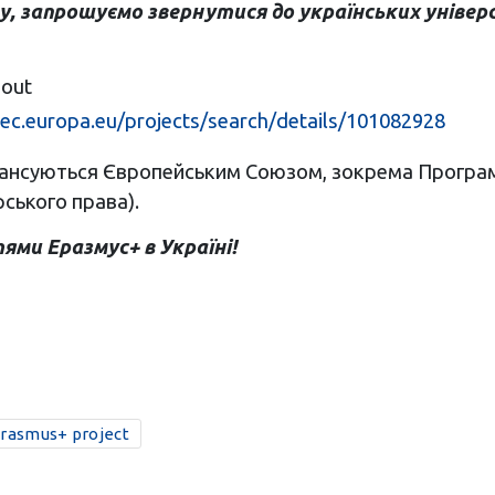
ту, запрошуємо звернутися до українських унів
bout
.ec.europa.eu/projects/search/details/101082928
фінансуються Європейським Союзом, зокрема Програ
ського права).
ми Еразмус+ в Україні!
rasmus+ project