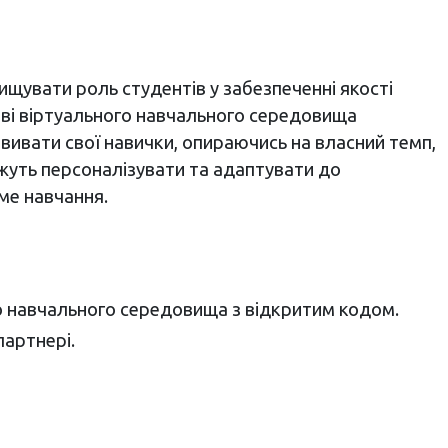
щувати роль студентів у забезпеченні якості
ові віртуального навчального середовища
ивати свої навички, опираючись на власний темп,
можуть персоналізувати та адаптувати до
ме навчання.
о навчального середовища з відкритим кодом.
партнері.