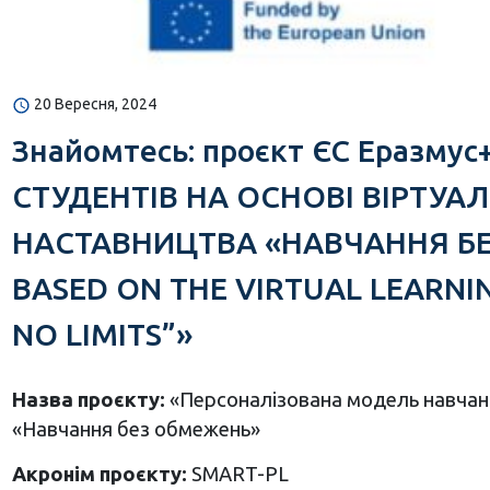
20 Вересня, 2024
Знайомтесь: проєкт ЄС Ераз
СТУДЕНТІВ НА ОСНОВІ ВІРТУ
НАСТАВНИЦТВА «НАВЧАННЯ БЕЗ
BASED ON THE VIRTUAL LEARNI
NO LIMITS”»
Назва проєкту:
«Персоналізована модель навчанн
«Навчання без обмежень»
Акронім проєкту:
SMART-PL