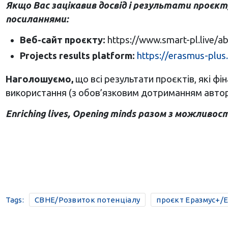
Якщо Вас зацікавив досвід і результати проєк
посиланнями:
Веб-сайт проєкту:
https://www.smart-pl.live/a
Projects results platform:
https://erasmus-plus
Наголошуємо,
що всі результати проєктів, які 
використання (з обов’язковим дотриманням автор
Enriching
lives
,
Opening
minds
разом з можливостя
Tags:
CBHE/Розвиток потенціалу
проєкт Еразмус+/E