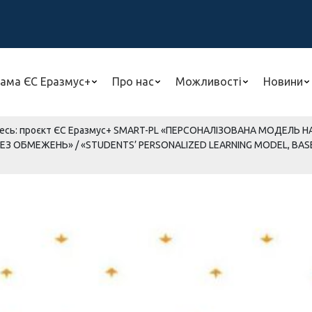
ама ЄС Еразмус+
Про нас
Можливості
Новини
есь: проєкт ЄС Еразмус+ SMART-PL «ПЕРСОНАЛІЗОВАНА МОДЕЛЬ 
ОБМЕЖЕНЬ» / «STUDENTS’ PERSONALIZED LEARNING MODEL, BASED