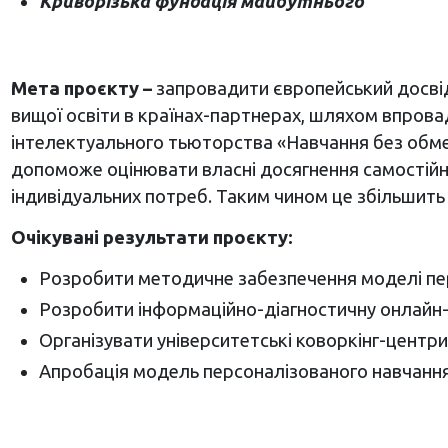
Криворізька фундація майбутнього
Мета проєкту –
запровадити європейський досвід 
вищої освіти в країнах-партнерах, шляхом впров
інтелектуального тьюторства «Навчання без обме
допоможе оцінювати власні досягнення самостійно,
індивідуальних потреб. Таким чином це збільшит
Очікувані результати проєкту:
Розробити методичне забезпечення моделі пе
Розробити інформаційно-діагностичну онлайн-
Організувати університетські коворкінг-центр
Апробація модель персоналізованого навчання