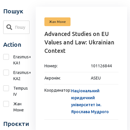
Пошук
Жан Моне
Advanced Studies on EU
Values and Law: Ukrainian
Action
Context
Erasmus+
KA1
Номер:
101126844
Erasmus+
Акронім:
ASEU
КА2
Tempus
Координатор:
Національний
IV
юридичний
Жан
університет ім.
Моне
Ярослава Мудрого
Проєкти