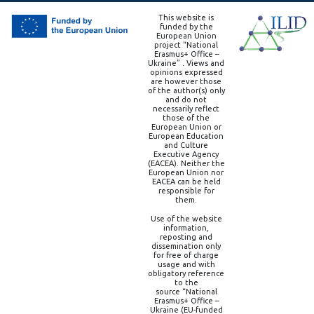
This website is
funded by the
European Union
project “National
Erasmus+ Office –
Ukraine” . Views and
opinions expressed
are however those
of the author(s) only
and do not
necessarily reflect
those of the
European Union or
European Education
and Culture
Executive Agency
(EACEA). Neither the
European Union nor
EACEA can be held
responsible for
them.
Use of the website
information,
reposting and
dissemination only
for free of charge
usage and with
obligatory reference
to the
source “National
Erasmus+ Office –
Ukraine (EU-funded