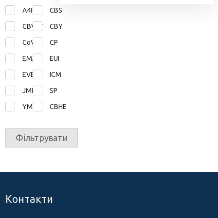
A4I
CBS
CBVET
CBY
CoVE
CP
EMA
EUI
EVE
ICM
JMD
SP
YMP
СВНЕ
Фільтрувати
Контакти