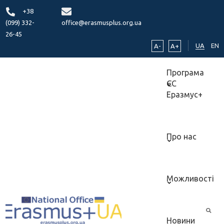
+38
(099) 332-
office@erasmusplus.org.ua
26-45
UA
EN
A-
A+
Програма
ЄС
Еразмус+
Про нас
Можливості
Новини