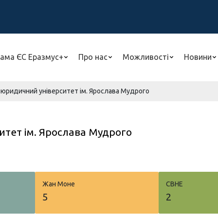
ама ЄС Еразмус+
Про нас
Можливості
Новини
 юридичний університет ім. Ярослава Мудрого
тет ім. Ярослава Мудрого
Жан Моне
СВНЕ
5
2