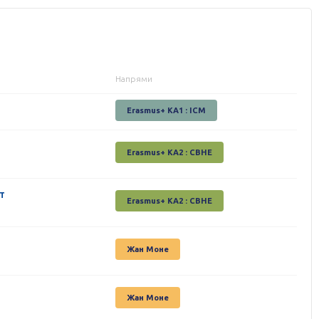
Напрями
Erasmus+ KA1 : ICM
Erasmus+ КА2 : СВНЕ
т
Erasmus+ КА2 : СВНЕ
Жан Моне
Жан Моне