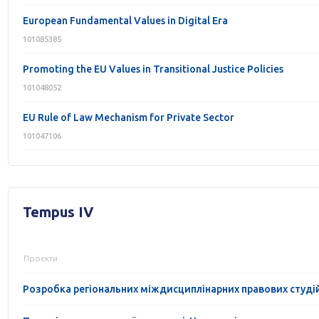
European Fundamental Values in Digital Era
101085385
Promoting the EU Values in Transitional Justice Policies
101048052
EU Rule of Law Mechanism for Private Sector
101047106
Tempus IV
Проєкти
Розробка регіональних міждисциплінарних правових студі