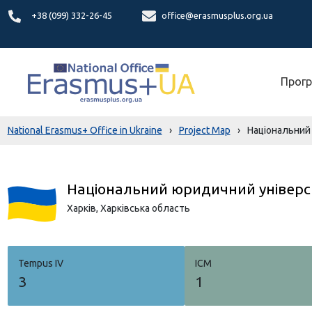
+38 (099) 332-26-45
office@erasmusplus.org.ua
Прогр
National Erasmus+ Office in Ukraine
›
Project Map
›
Національний
Національний юридичний універси
Харкiв,
Харківська область
Tempus IV
ICM
3
1