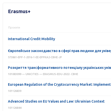
Erasmus+
Проєкти
International Credit Mobility
Європейське законодавство в сфері прав людини для уніве
573861-EPP-1-2016-1-EE-EPPKA2-CBHE-JP
Розкриття трансформативного потенціалу українських унів
101083099 — UNICITIES — ERASMUS-EDU-2022- CBHE
European Regulation of the Cryptocurrency Market: Implementa
101126839
Advanced Studies on EU Values and Law: Ukrainian Context
101126844