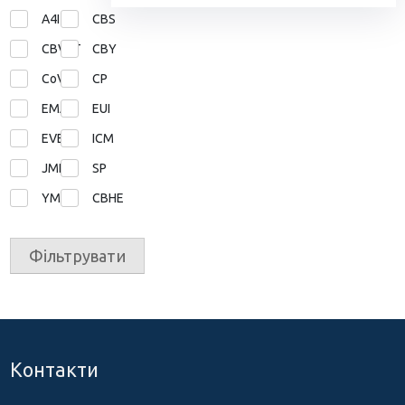
A4I
CBS
CBVET
CBY
CoVE
CP
EMA
EUI
EVE
ICM
JMD
SP
YMP
СВНЕ
Фільтрувати
Контакти