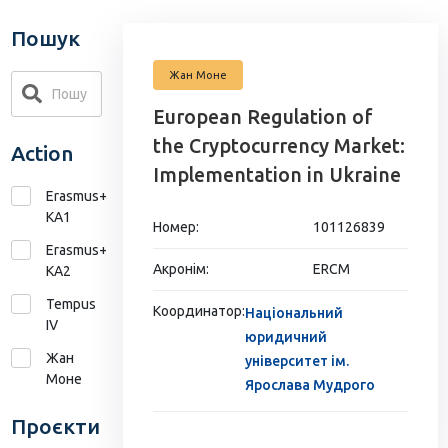
Пошук
Жан Моне
European Regulation of
the Cryptocurrency Market:
Action
Implementation in Ukraine
Erasmus+
KA1
Номер:
101126839
Erasmus+
Акронім:
ERCM
КА2
Tempus
Координатор:
Національний
IV
юридичний
Жан
університет ім.
Моне
Ярослава Мудрого
Проєкти