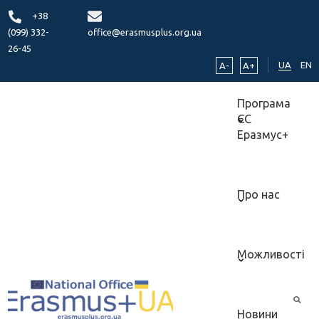
+38
(099) 332-
office@erasmusplus.org.ua
26-45
UA
EN
A-
A+
Програма
ЄС
Еразмус+
Про нас
Можливості
Новини