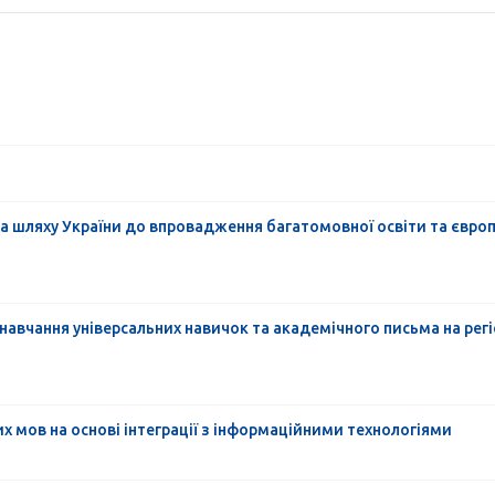
на шляху України до впровадження багатомовної освіти та євро
навчання універсальних навичок та академічного письма на регі
х мов на основі інтеграції з інформаційними технологіями