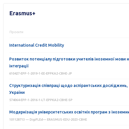
Erasmus+
Проєкти
International Credit Mobility
Розвиток потенціалу підготовки учителів іноземної мови 
інтеграції
610427-EPP-1-2019-1-EE-EPPKA2-CBHE-JP
Структуризація співпраці щодо аспірантських досліджень, 
України
574064-EPP-1-2016-1-LT-EPPKA2-CBHE-SP
Модернізація університетських освітніх програм з іноземни
101128713 — DigiFLEd— ERASMUS-EDU-2023-CBHE