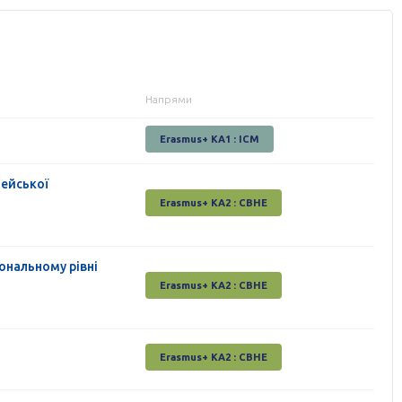
Напрями
Erasmus+ KA1 : ICM
пейської
Erasmus+ КА2 : СВНЕ
ональному рівні
Erasmus+ КА2 : СВНЕ
Erasmus+ КА2 : СВНЕ