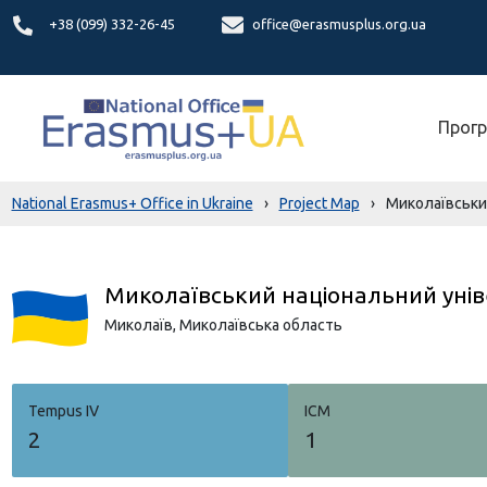
+38 (099) 332-26-45
office@erasmusplus.org.ua
Прогр
National Erasmus+ Office in Ukraine
›
Project Map
›
Миколаївський
Миколаївський національний уніве
Миколаїв,
Миколаївська область
Tempus IV
ICM
2
1