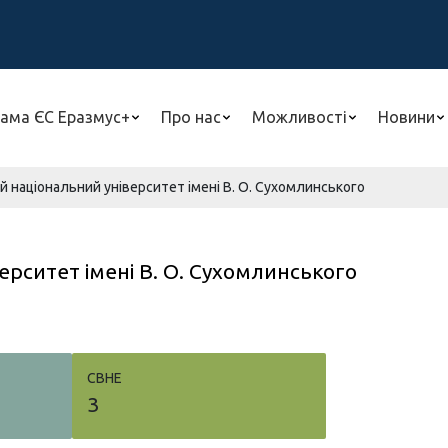
ама ЄС Еразмус+
Про нас
Можливості
Новини
 національний університет імені В. О. Сухомлинського
рситет імені В. О. Сухомлинського
СВНЕ
3