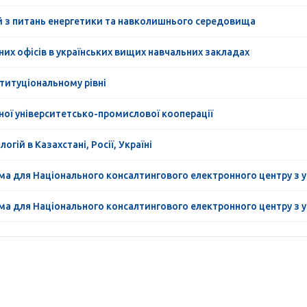
й з питань енергетики та навколишнього середовища
их офісів в українських вищих навчальних закладах
ституціональному рівні
ної університетсько-промислової кооперації
гій в Казахстані, Росії, Україні
ама для Національного консалтингового електронного центру з 
ама для Національного консалтингового електронного центру з 