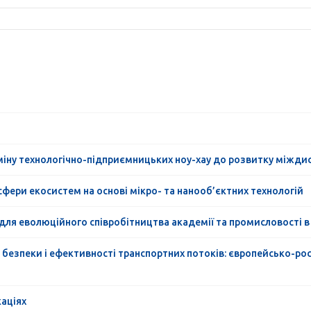
міну технологічно-підприємницьких ноу-хау до розвитку міжди
фери екосистем на основі мікро- та нанооб’єктних технологій
для еволюційного співробітництва академії та промисловості в 
 безпеки і ефективності транспортних потоків: європейсько-рос
каціях