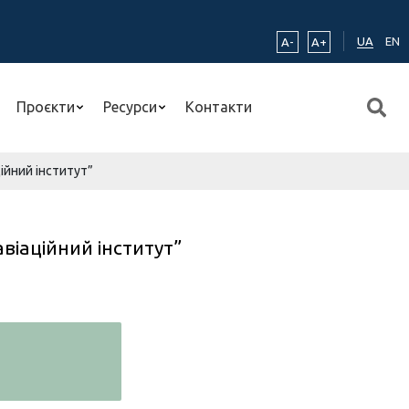
UA
EN
A-
A+
Проєкти
Ресурси
Контакти
ійний інститут”
віаційний інститут”