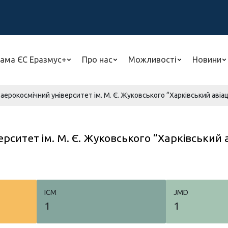
ама ЄС Еразмус+
Про нас
Можливості
Новини
аерокосмічний університет ім. М. Є. Жуковського “Харківський авіац
ситет ім. М. Є. Жуковського “Харківський а
ICM
JMD
1
1