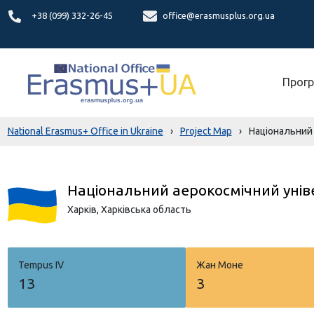
+38 (099) 332-26-45
office@erasmusplus.org.ua
Прогр
National Erasmus+ Office in Ukraine
›
Project Map
›
Національний 
Національний аерокосмічний універ
Харкiв,
Харківська область
Tempus IV
Жан Моне
13
3