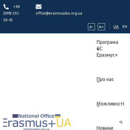
+38
(099) 332-
office@erasmusplus.org.ua
26-45
UA
EN
A-
A+
Програма
ЄС
Еразмус+
Про нас
Можливості
Новини