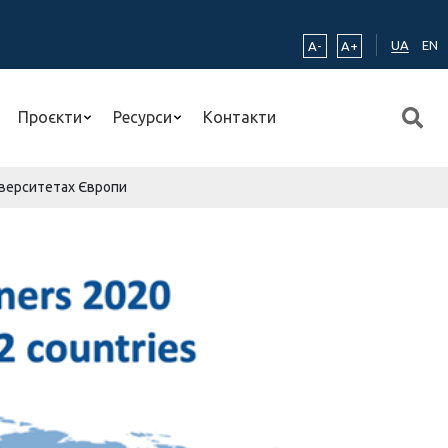
UA
EN
A-
A+
Проєкти
Ресурси
Контакти
ніверситетах Європи