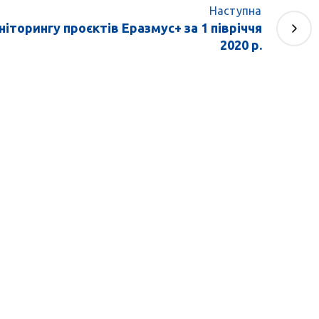
Наступна
іторингу проєктів Еразмус+ за 1 півріччя
2020 р.