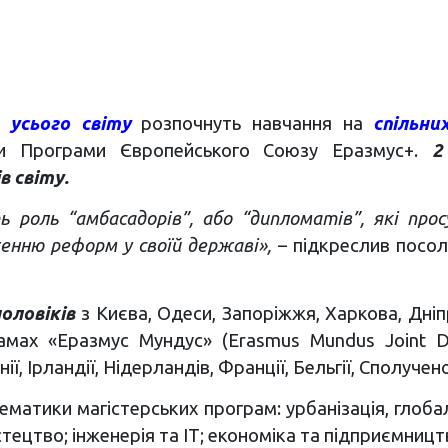
 усього світу
розпочнуть навчання на
спільни
мки Програми Європейського Союзу Еразмус+.
2
в світу.
 роль “амбасадорів”, або “дипломатів”, які прос
нню реформ у своїй державі»,
– підкреслив посо
чоловіків
з Києва, Одеси, Запоріжжя, Харкова, Дніп
рамах «Еразмус Мундус» (Erasmus Mundus Joint D
панії, Ірландії, Нідерландів, Франції, Бельгії, Сполуче
тематики магістерських програм: урбанізація, глоба
стецтво; інженерія та ІТ; економіка та підприємницт