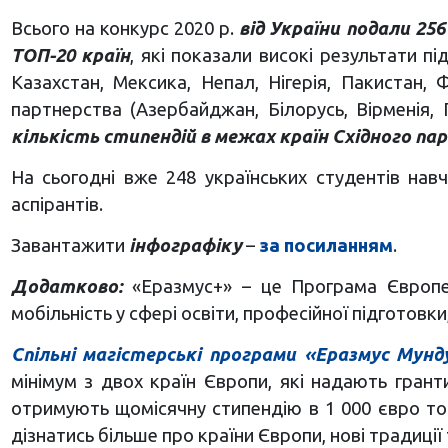
Всього на конкурс 2020 р.
від України подали 256
ТОП-20 країн
, які показали високі результати під
Казахстан, Мексика, Непал, Нігерія, Пакистан, 
партнерства (Азербайджан, Білорусь, Вірменія,
кількість стипендій в межах країн Східного п
На сьогодні вже 248 українських студентів нав
аспірантів.
Завантажити
інфографіку
–
за посиланням
.
Додатково:
«Еразмус+» – це Програма Європей
мобільність у сфері освіти, професійної підготовки
Спільні магістерські програми «Еразмус Мунд
мінімум з двох країн Європи, які надають грант
отримують щомісячну стипендію в 1 000 євро тощ
дізнатись більше про країни Європи, нові традиції