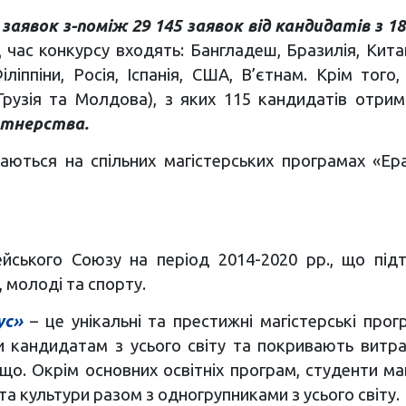
 заявок з-поміж 29 145 заявок від кандидатів з 18
 час конкурсу входять: Бангладеш, Бразилія, Китай, 
Філіппіни, Росія, Іспанія, США, В’єтнам. Крім тог
 Грузія та Молдова), з яких 115 кандидатів отри
артнерства.
чаються на спільних магістерських програмах «Ер
ського Союзу на період 2014-2020 рр., що підтр
, молоді та спорту.
ус»
– це унікальні та престижні магістерські про
и кандидатам з усього світу та покривають витрат
о. Окрім основних освітніх програм, студенти ма
 та культури разом з одногрупниками з усього світу.