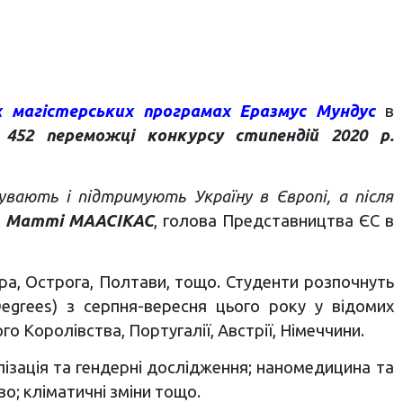
х магістерських програмах Еразмус Мундус
в
 452 переможці конкурсу стипендій 2020 р.
увають і підтримують Україну в Європі, а після
л
Матті МААСІКАС
, голова Представництва ЄС в
ра, Острога, Полтави, тощо. Студенти розпочнуть
egrees) з серпня-вересня цього року у відомих
ного Королівства, Португалії, Австрії, Німеччини.
лізація та гендерні дослідження; наномедицина та
во; кліматичні зміни тощо.