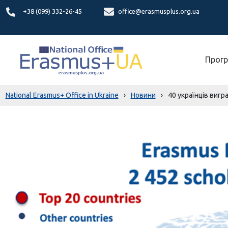
+38 (099) 332-26-45
office@erasmusplus.org.ua
Прогр
National Erasmus+ Office in Ukraine
›
Новини
›
40 українців вигр