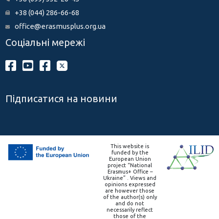
+38 (044) 286-66-68
office@erasmusplus.org.ua
Соціальні мережі
Підписатися на новини
This website is
funded by the
European Union
project “National
Erasmus+ Office –
Ukraine” . Views and
opinions expressed
are however those
of the author(s) only
and do not
necessarily reflect
those of the