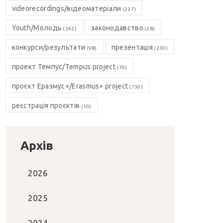
videorecordings/відеоматеріали
(227)
Youth/Молодь
законодавство
(242)
(28)
конкурси/результати
презентація
(98)
(230)
проект Темпус/Tempus project
(70)
проєкт Еразмус+/Erasmus+ project
(730)
реєстрація проєктів
(10)
Архів
2026
2025
2024