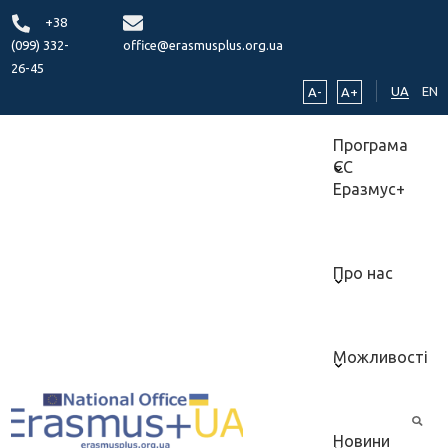
+38
(099) 332-
office@erasmusplus.org.ua
26-45
UA
EN
A-
A+
Програма
ЄС
Еразмус+
Про нас
Можливості
Новини