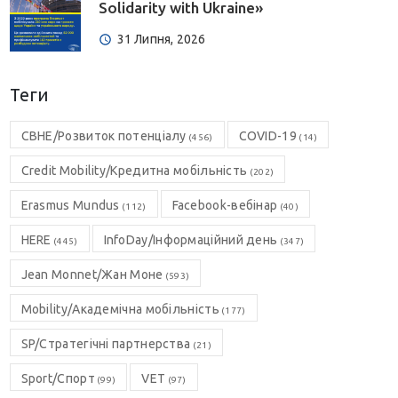
Solidarity with Ukraine»
31 Липня, 2026
Теги
CBHE/Розвиток потенціалу
COVID-19
(456)
(14)
Credit Mobility/Кредитна мобільність
(202)
Erasmus Mundus
Facebook-вебінар
(112)
(40)
HERE
InfoDay/Інформаційний день
(445)
(347)
Jean Monnet/Жан Моне
(593)
Mobility/Академічна мобільність
(177)
SP/Стратегічні партнерства
(21)
Sport/Спорт
VET
(99)
(97)