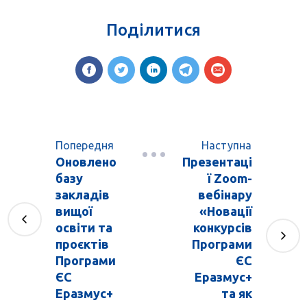
Поділитися
Попередня
Наступна
Оновлено
Презентаці
базу
ї Zoom-
закладів
вебінару
вищої
«Новації
освіти та
конкурсів
проєктів
Програми
Програми
ЄС
ЄС
Еразмус+
Еразмус+
та як