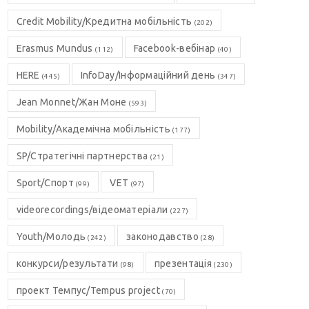
Credit Mobility/Кредитна мобільність
(202)
Erasmus Mundus
Facebook-вебінар
(112)
(40)
HERE
InfoDay/Інформаційний день
(445)
(347)
Jean Monnet/Жан Моне
(593)
Mobility/Академічна мобільність
(177)
SP/Стратегічні партнерства
(21)
Sport/Спорт
VET
(99)
(97)
videorecordings/відеоматеріали
(227)
Youth/Молодь
законодавство
(242)
(28)
конкурси/результати
презентація
(98)
(230)
проект Темпус/Tempus project
(70)