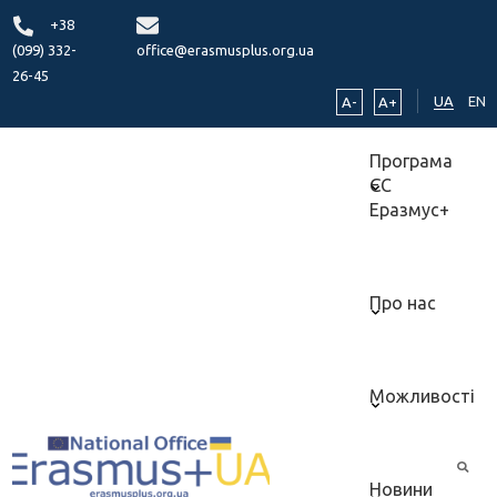
+38
(099) 332-
office@erasmusplus.org.ua
26-45
UA
EN
A-
A+
Програма
ЄС
Еразмус+
Про нас
Можливості
Новини