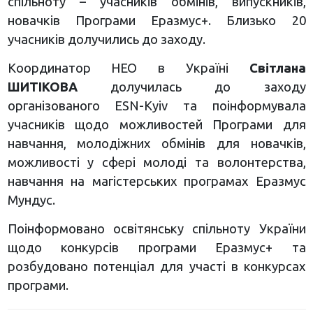
спільноту – учасників обмінів, випускників,
новачків Програми Еразмус+.
Близько 20
учасників долучились до заходу.
Координатор НЕО в Україні
Світлана
ШИТІКОВА
долучилась до заходу
організованого ESN-Kyiv та поінформувала
учасників щодо можливостей Програми для
навчання, молодіжних обмінів для новачків,
можливості у сфері молоді та волонтерства,
навчання на магістерських програмах Еразмус
Мундус.
Поінформовано освітянську спільноту України
щодо конкурсів програми Еразмус+ та
розбудовано потенціал для участі в конкурсах
програми.