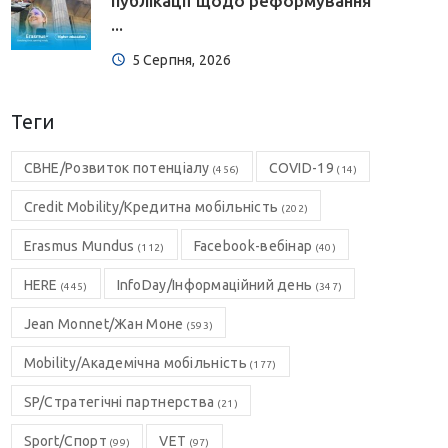
публікації щодо реформування
...
5 Серпня, 2026
Теги
CBHE/Розвиток потенціалу
COVID-19
(456)
(14)
Credit Mobility/Кредитна мобільність
(202)
Erasmus Mundus
Facebook-вебінар
(112)
(40)
HERE
InfoDay/Інформаційний день
(445)
(347)
Jean Monnet/Жан Моне
(593)
Mobility/Академічна мобільність
(177)
SP/Стратегічні партнерства
(21)
Sport/Спорт
VET
(99)
(97)