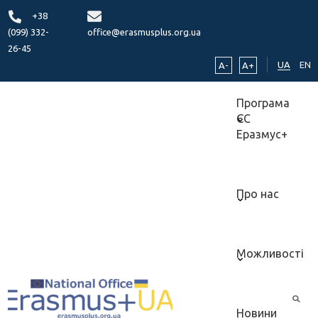
+38
(099) 332-
office@erasmusplus.org.ua
26-45
UA
EN
A-
A+
Програма
ЄС
Еразмус+
Про нас
Можливості
Новини