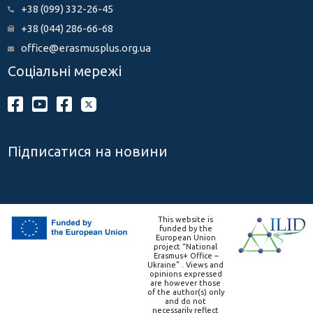
+38 (099) 332-26-45
+38 (044) 286-66-68
office@erasmusplus.org.ua
Соціальні мережі
Підписатися на новини
This website is
funded by the
European Union
project “National
Erasmus+ Office –
Ukraine” . Views and
opinions expressed
are however those
of the author(s) only
and do not
necessarily reflect