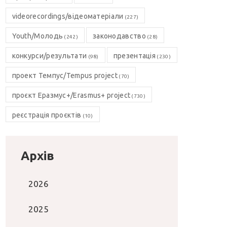
videorecordings/відеоматеріали
(227)
Youth/Молодь
законодавство
(242)
(28)
конкурси/результати
презентація
(98)
(230)
проект Темпус/Tempus project
(70)
проєкт Еразмус+/Erasmus+ project
(730)
реєстрація проєктів
(10)
Архів
2026
2025