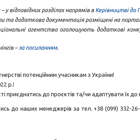
– у відповідних розділах напрямів в
Керівництві до 
ети та додаткова документація розміщені на порта
аціональні агентства оголошують додаткові конк
інгів –
за посиланням
.
тнерстві потенційним учасникам з України!
22 р.!
і приєднатись до проєктів та/чи адаптувати їх до 
сь до наших менеджерів за тел. +38 (099) 332-26-45