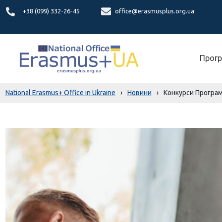
+38 (099) 332-26-45
office@erasmusplus.org.ua
Прогр
National Erasmus+ Office in Ukraine
›
Новини
›
Конкурси Програми