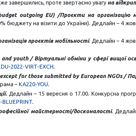
вже завершились, проте звертаємо увагу
на відкрит
% budget outgoing EU) /Проєкти на організацію 
0% бюджету на візити до України). Дедлайн – 4 жов
/ Організація проєктів мобільності
. Дедлайн – 4 жов
ion and youth / Віртуальні обміни у сфері вищої о
EDU-2022-VIRT-EXCH
.
h, except for those submitted by European NGOs / 
грама –
KA220-YOU
.
ії.
Дедлайн – 15 вересня о 17.00. Конкурсна прогр
O-BLUEPRINT
.
 професійної майстерності/досконалості
. Дедлай