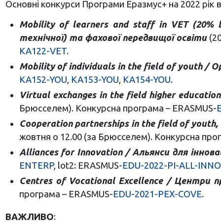
Основні конкурси Програми Еразмус+ на 2022 рік 
Mobility of learners and staff in VET (20
технічної) та фахової передвищої освіти
(2
KA122-VET
.
Mobility of individuals in the field of youth 
KA152-YOU
,
KA153-YOU
,
KA154-YOU
.
Virtual exchanges in the field higher educat
Брюсселем). Конкурсна програма – ERASMUS-
Cooperation partnerships in the field of yout
жовтня о 12.00 (за Брюсселем). Конкурсна про
Alliances for Innovation / Альянси для інновац
ENTERP
, lot2: ERASMUS-
EDU-2022-PI-ALL-INN
Centres of Vocational Excellence / Центри
програма – ERASMUS-
EDU-2021-PEX-COVE.
ВАЖЛИВО
: