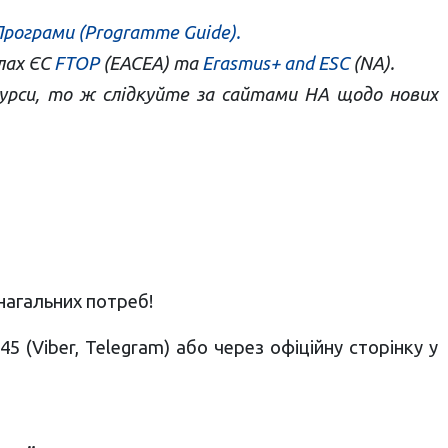
Програми (Programme Guide).
лах ЄС
FTOP
(ЕАСЕА) та
Erasmus+ and ESC
(NA).
урси, то ж слідкуйте за сайтами НА щодо нових
нагальних потреб!
 (Viber, Telegram) або через офіційну сторінку у