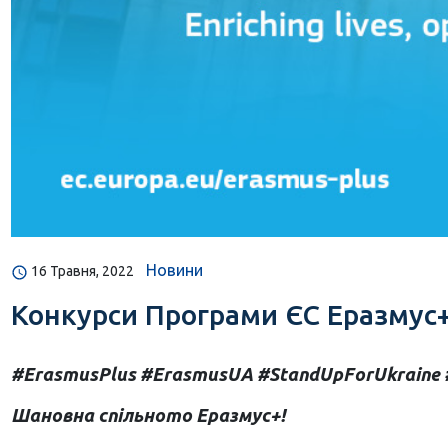
Новини
16 Травня, 2022
Конкурси Програми ЄС Еразмус+ 
#ErasmusPlus #ErasmusUA #StandUpForUkraine 
Шановна спільното Еразмус+!