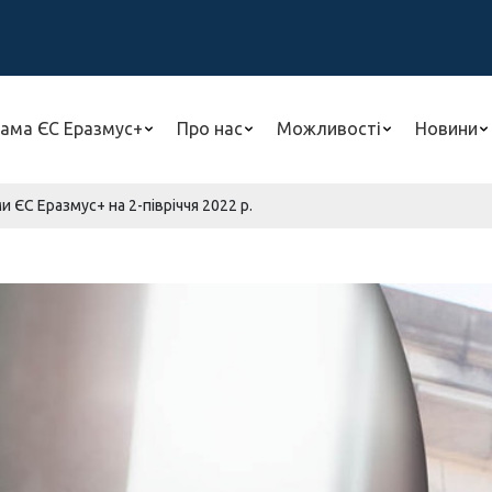
ама ЄС Еразмус+
Про нас
Можливості
Новини
 ЄС Еразмус+ на 2-півріччя 2022 р.