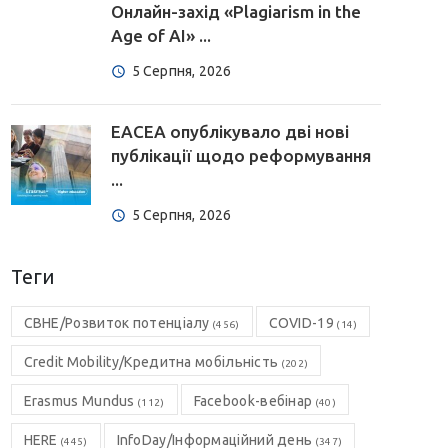
Онлайн-захід «Plagiarism in the
Age of AI» ...
5 Серпня, 2026
EACEA опублікувало дві нові
публікації щодо реформування
...
5 Серпня, 2026
Теги
CBHE/Розвиток потенціалу
COVID-19
(456)
(14)
Credit Mobility/Кредитна мобільність
(202)
Erasmus Mundus
Facebook-вебінар
(112)
(40)
HERE
InfoDay/Інформаційний день
(445)
(347)