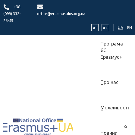
+38
(099) 332-
office@erasmusplus.org.ua
26-45
UA
EN
A-
A+
Програма
ЄС
Еразмус+
Про нас
Можливості
Новини