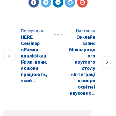
Попередня
Наступна
HERE
Он-лайн
Семінар
запис
«Рамки
Міжнародн
кваліфікац
ого
ій: які вони,
круглого
як вони
столу
працюють,
«Інтеграці
який ...
я вищої
освіти і
наукових ...