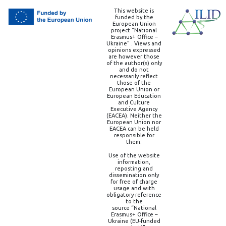
This website is
funded by the
European Union
project “National
Erasmus+ Office –
Ukraine” . Views and
opinions expressed
are however those
of the author(s) only
and do not
necessarily reflect
those of the
European Union or
European Education
and Culture
Executive Agency
(EACEA). Neither the
European Union nor
EACEA can be held
responsible for
them.
Use of the website
information,
reposting and
dissemination only
for free of charge
usage and with
obligatory reference
to the
source “National
Erasmus+ Office –
Ukraine (EU-funded