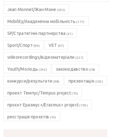
Jean Monnet/Жан Моне
(593)
Mobility/Академічна мобільність
(177)
SP/Стратегічні партнерства
(21)
Sport/Спорт
VET
(99)
(97)
videorecordings/відеоматеріали
(227)
Youth/Молодь
законодавство
(242)
(28)
конкурси/результати
презентація
(98)
(230)
проект Темпус/Tempus project
(70)
проєкт Еразмус+/Erasmus+ project
(730)
реєстрація проєктів
(10)