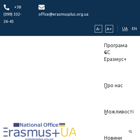
+38
(099) 332-
office@erasmusplus.org.ua
26-45
UA
EN
A-
A+
Програма
ЄС
Еразмус+
Про нас
Можливості
Новини