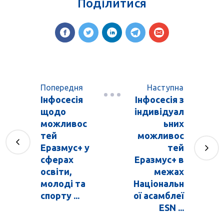
Поділитися
Попередня
Наступна
Інфосесія
Інфосесія з
щодо
індивідуал
можливос
ьних
тей
можливос
Еразмус+ у
тей
сферах
Еразмус+ в
освіти,
межах
молоді та
Національн
спорту ...
ої асамблеї
ESN ...