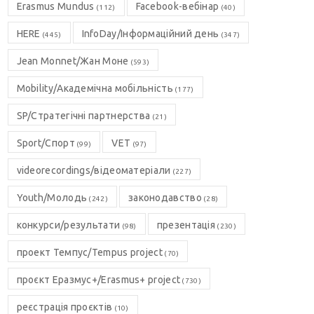
Erasmus Mundus
Facebook-вебінар
(112)
(40)
HERE
InfoDay/Інформаційний день
(445)
(347)
Jean Monnet/Жан Моне
(593)
Mobility/Академічна мобільність
(177)
SP/Стратегічні партнерства
(21)
Sport/Спорт
VET
(99)
(97)
videorecordings/відеоматеріали
(227)
Youth/Молодь
законодавство
(242)
(28)
конкурси/результати
презентація
(98)
(230)
проект Темпус/Tempus project
(70)
проєкт Еразмус+/Erasmus+ project
(730)
реєстрація проєктів
(10)