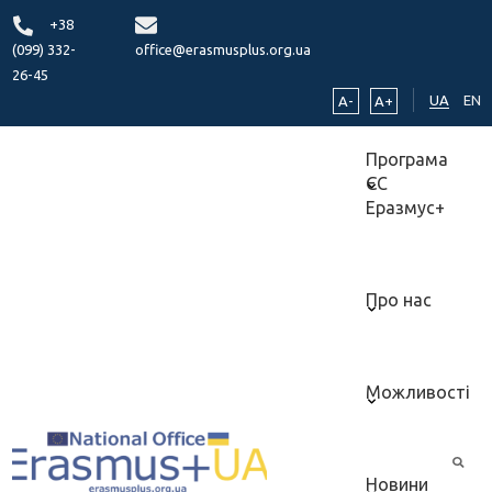
+38
(099) 332-
office@erasmusplus.org.ua
26-45
UA
EN
A-
A+
Програма
ЄС
Еразмус+
Про нас
Можливості
Новини