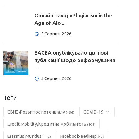
Онлайн-захід «Plagiarism in the
Age of AI» ...
5 Серпня, 2026
EACEA опублікувало дві нові
публікації щодо реформування
...
5 Серпня, 2026
Теги
CBHE/Розвиток потенціалу
COVID-19
(456)
(14)
Credit Mobility/Кредитна мобільність
(202)
Erasmus Mundus
Facebook-вебінар
(112)
(40)