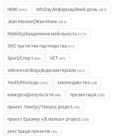
HERE
InfoDay/Інформаційний день
(445)
(347)
Jean Monnet/Жан Моне
(593)
Mobility/Академічна мобільність
(177)
SP/Стратегічні партнерства
(21)
Sport/Спорт
VET
(99)
(97)
videorecordings/відеоматеріали
(227)
Youth/Молодь
законодавство
(242)
(28)
конкурси/результати
презентація
(98)
(230)
проект Темпус/Tempus project
(70)
проєкт Еразмус+/Erasmus+ project
(730)
реєстрація проєктів
(10)