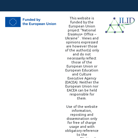
This website is
funded by the
European Union
project “National
Erasmus+ Office –
Ukraine” . Views and
opinions expressed
are however those
of the author(s) only
and do not
necessarily reflect
those of the
European Union or
European Education
and Culture
Executive Agency
(EACEA). Neither the
European Union nor
EACEA can be held
responsible for
them.
Use of the website
information,
reposting and
dissemination only
for free of charge
usage and with
obligatory reference
to the