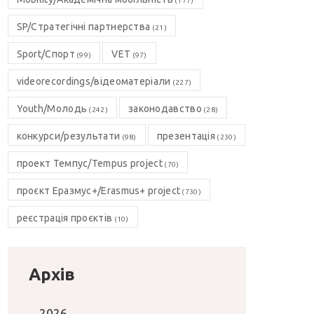
(177)
SP/Стратегічні партнерства
(21)
Sport/Спорт
VET
(99)
(97)
videorecordings/відеоматеріали
(227)
Youth/Молодь
законодавство
(242)
(28)
конкурси/результати
презентація
(98)
(230)
проект Темпус/Tempus project
(70)
проєкт Еразмус+/Erasmus+ project
(730)
реєстрація проєктів
(10)
Архів
2026