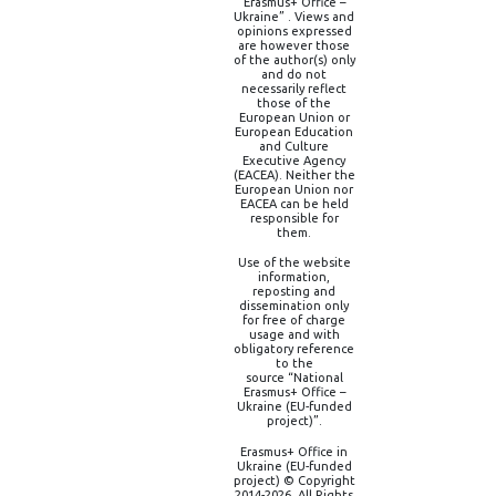
Erasmus+ Office –
Ukraine” . Views and
opinions expressed
are however those
of the author(s) only
and do not
necessarily reflect
those of the
European Union or
European Education
and Culture
Executive Agency
(EACEA). Neither the
European Union nor
EACEA can be held
responsible for
them.
Use of the website
information,
reposting and
dissemination only
for free of charge
usage and with
obligatory reference
to the
source “National
Erasmus+ Office –
Ukraine (EU-funded
project)”.
Erasmus+ Office in
Ukraine (EU-funded
project) © Copyright
2014-2026, All Rights