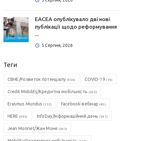
5 Серпня, 2026
EACEA опублікувало дві нові
публікації щодо реформування
...
5 Серпня, 2026
Теги
CBHE/Розвиток потенціалу
COVID-19
(456)
(14)
Credit Mobility/Кредитна мобільність
(202)
Erasmus Mundus
Facebook-вебінар
(112)
(40)
HERE
InfoDay/Інформаційний день
(445)
(347)
Jean Monnet/Жан Моне
(593)
Mobility/Академічна мобільність