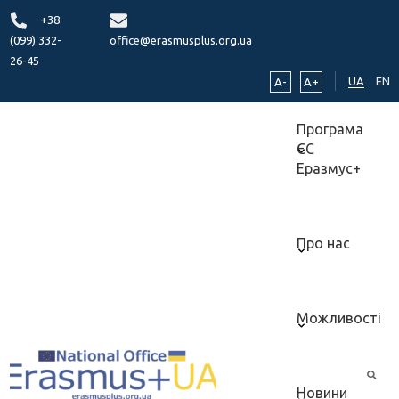
+38
(099) 332-
office@erasmusplus.org.ua
26-45
UA
EN
A-
A+
Програма
ЄС
Еразмус+
Про нас
Можливості
Новини