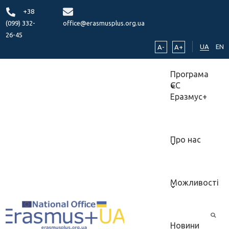
+38
(099) 332-
office@erasmusplus.org.ua
26-45
UA
EN
A-
A+
Програма
ЄС
Еразмус+
Про нас
Можливості
Новини