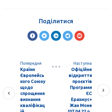
Поділитися
Попередня
Наступна
Країни
Офіційне
Європейсь
відкриття
кого Союзу
проєктів
щодо
Програми
спрощення
ЄС
визнання
Еразмус+
кваліфікац
Жан Моне
ій
(07.04.22 р.,