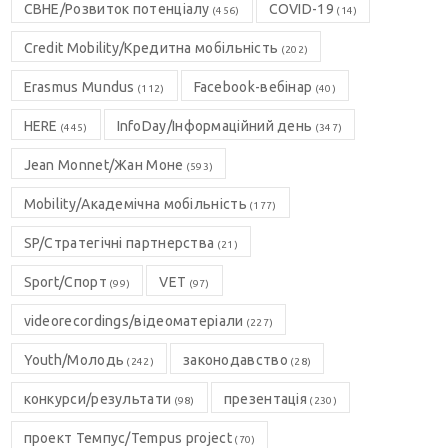
CBHE/Розвиток потенціалу
COVID-19
(456)
(14)
Credit Mobility/Кредитна мобільність
(202)
Erasmus Mundus
Facebook-вебінар
(112)
(40)
HERE
InfoDay/Інформаційний день
(445)
(347)
Jean Monnet/Жан Моне
(593)
Mobility/Академічна мобільність
(177)
SP/Стратегічні партнерства
(21)
Sport/Спорт
VET
(99)
(97)
videorecordings/відеоматеріали
(227)
Youth/Молодь
законодавство
(242)
(28)
конкурси/результати
презентація
(98)
(230)
проект Темпус/Tempus project
(70)