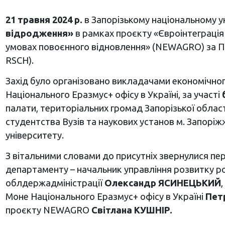
21 травня 2024 р.
в Запорізькому національному у
відродження»
в рамках проєкту «Євроінтеграція
умовах повоєнного відновлення» (NEWAGRO) за
RSCH).
Захід було організовано викладачами економічног
Національного Еразмус+ офісу в Україні, за участі
палати, територіальних громад Запорізької області
студентства Вузів та наукових установ м. Запоріж
університету.
З вітальними словами до присутніх звернулися пе
департаменту – начальник управління розвитку ро
облдержадміністрації
Олександр ЯСИНЕЦЬКИЙ
Моне Національного Еразмус+ офісу в Україні
Пет
проєкту NEWAGRO
Світлана КУШНІР.