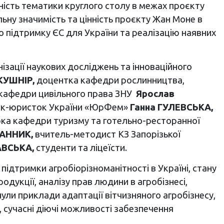
ність тематики круглого столу в межах проєкту
альну значимість та цінність проєкту Жан Моне в
ро підтримку ЄС для України та реалізацію наявних
ізації наукових досліджень та інноваційного
КУШНІР,
доцентка кафедри рослинництва,
кафедри цивільного права ЗНУ
Ярослав
інок-юристок України «ЮрФем»
Ганна ГУЛЕВСЬКА,
ка кафедри туризму та готельно-ресторанної
АННИК,
вчитель-методист КЗ Запорізької
АВСЬКА,
студенти та ліцеїсти.
підтримки агробіорізноманітності в Україні, стану
дукції, аналізу прав людини в агробізнесі,
нули приклади адаптації вітчизняного агробізнесу,
 сучасні діючі можливості забезпечення