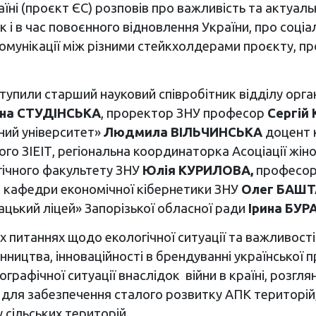
ні (проєкт ЄС) розповів про важливість та актуаль
ак і в час повоєнного відновлення України, про соці
 комунікації між різними стейкхолдерами проєкту, п
упили старший науковий співробітник відділу орган
ина СТУДІНСЬКА
, проректор ЗНУ професор
Сергій 
ний університет»
Людмила ВІЛЬЧИНСЬКА
доцент 
ого ЗІЕІТ, регіональна координаторка Асоціації ж
гічного факультету ЗНУ
Юлія КУРИЛОВА,
професор
ч кафедри економічної кібернетики ЗНУ
Олег БАШТ
зацький ліцей» Запорізької обласної ради
Ірина БУР
 питаннях щодо екологічної ситуації та важливості 
ицтва, інноваційності в брендуванні української про
графічної ситуації внаслідок війни в країні, розгля
для забезпечення сталого розвитку АПК територій,
 сільських територій.