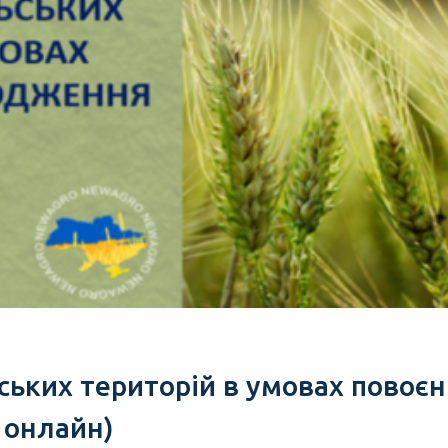
ьських територій в умовах повоє
, онлайн)