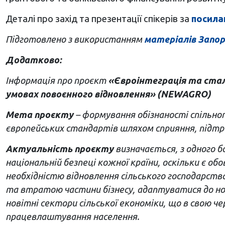
Деталі про захід та презентації спікерів за
посила
Підготовлено з використанням
матеріалів Запор
Додатково:
Інформація про проєкт
«Євроінтеграція та стал
умовах повоєнного відновлення» (NEWAGRO)
Мета проєкту
– формування обізнаності спільнот
європейських стандартів шляхом сприяння, підтр
Актуальність проєкту
визначається, з одного б
національній безпеці кожної країни, оскільки є о
необхідністю відновлення сільського господарства
та втратою частини бізнесу, адаптуватися до но
новітні сектори сільської економіки, що в свою ч
працевлаштування населення.