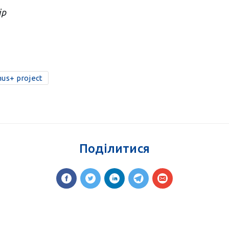
ір
us+ project
Поділитися