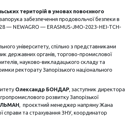
ільських територій в умовах повоєнного
к запорука забезпечення продовольчої безпеки в
27828 — NEWAGRO — ERASMUS-JMO-2023-HEI-TCH-
ьного університету, спільно з представниками
ник державних органів, торгово-промислової
 вчителів, науково-викладацького складу та
дтримки ректорату Запорізького національного
ситету
Олександр БОНДАР
, заступник директора
агропромислового розвитку Запорізької
ЕЛЬМАН
, проєктний менеджер напряму Жана
ої справи та страхування ЗНУ, координатор