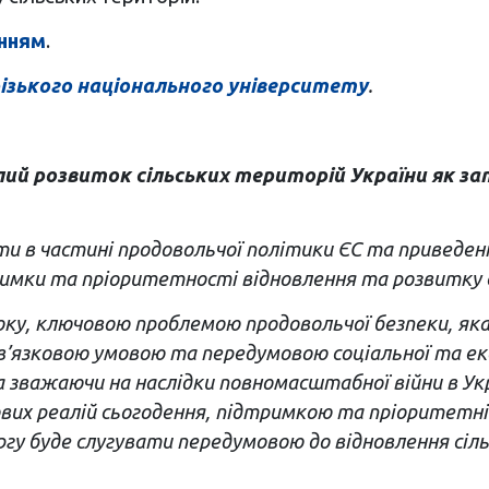
нням
.
ізького національного університету
.
ий розвиток сільських територій України як зап
и в частині продовольчої політики ЄС та приведен
имки та пріоритетності відновлення та розвитку 
оку, ключовою проблемою продовольчої безпеки, яка 
бов’язковою умовою та передумовою соціальної та ек
 зважаючи на наслідки повномасштабної війни в Укр
вих реалій сьогодення, підтримкою та пріоритетні
ергу буде слугувати передумовою до відновлення сі