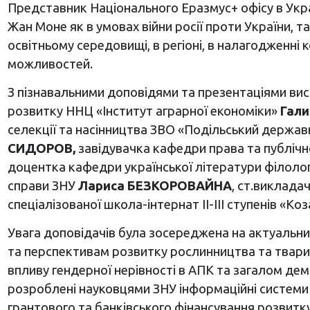
Представник Національного Еразмус+ офісу в Украї
Жан Моне як в умовах війни росії проти України, т
освітньому середовищі, в регіоні, в налагодженні
можливостей.
З пізнавальними доповідями та презентаціями вист
розвитку ННЦ «Інститут аграрної економіки»
Гал
селекції та насінництва ЗВО «Подільський держав
СИДОРОВ,
завідувачка кафедри права та публічн
доцентка кафедри української літератури філоло
справи ЗНУ
Лариса БЕЗКОРОВАЙНА
, ст.виклада
спеціалізованої школа-інтернат ІІ-ІІІ ступенів «Ко
Увага доповідачів була зосереджена на актуальних
та перспективам розвитку рослинництва та тваринн
впливу гендерної нерівності в АПК та загалом демо
розроблені науковцями ЗНУ інформаційні системи 
грантового та банківського фінансування розвитку