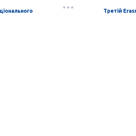
аціонального
Третій Era