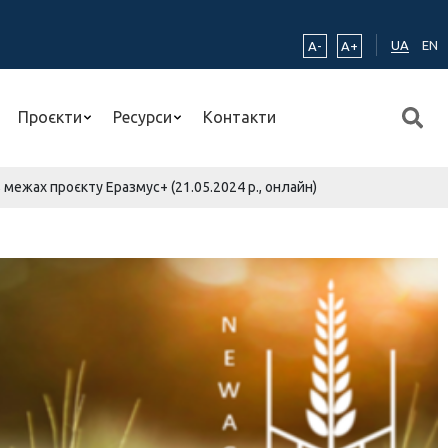
UA
EN
A-
A+
Проєкти
Ресурси
Контакти
межах проєкту Еразмус+ (21.05.2024 р., онлайн)