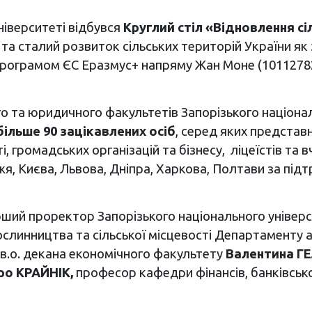
ніверситеті відбувся
Круглий стіл «Відновлення с
 та сталий розвиток сільських територій України я
 Програмом ЄС Еразмус+ напряму Жан Моне (1011
о та юридичного факультетів Запорізького націонал
більше 90 зацікавлених осіб
, серед яких представ
, громадських організацій та бізнесу, ліцеїстів та
жя, Києва, Львова, Дніпра, Харкова, Полтави за пі
рший проректор Запорізького національного універ
слинництва та сільської місцевості Департаменту 
, в.о. декана економічного факультету
Валентина Г
ро КРАЙНІК,
професор кафедри фінансів, банківськ