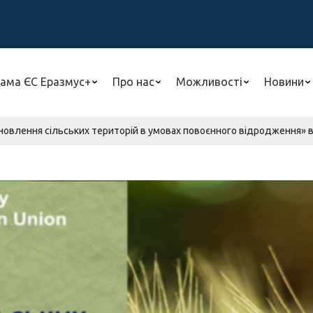
ама ЄС Еразмус+
Про нас
Можливості
Новини
новлення сільських територій в умовах повоєнного відродження» в 