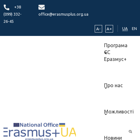
+38
(099) 332-
office@erasmusplus.org.ua
26-45
UA
EN
A-
A+
Програма
ЄС
Еразмус+
Про нас
Можливості
Новини