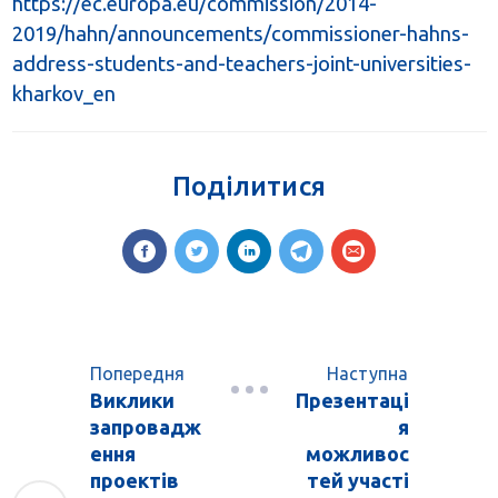
https://ec.europa.eu/commission/2014-
2019/hahn/announcements/commissioner-hahns-
address-students-and-teachers-joint-universities-
kharkov_en
Поділитися
Попередня
Наступна
Виклики
Презентаці
запровадж
я
ення
можливос
проектів
тей участі