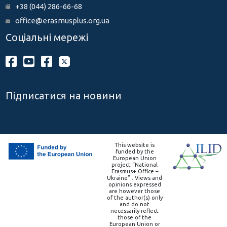
+38 (044) 286-66-68
office@erasmusplus.org.ua
Соціальні мережі
Підписатися на новини
This website is
funded by the
European Union
project “National
Erasmus+ Office –
Ukraine” . Views and
opinions expressed
are however those
of the author(s) only
and do not
necessarily reflect
those of the
European Union or