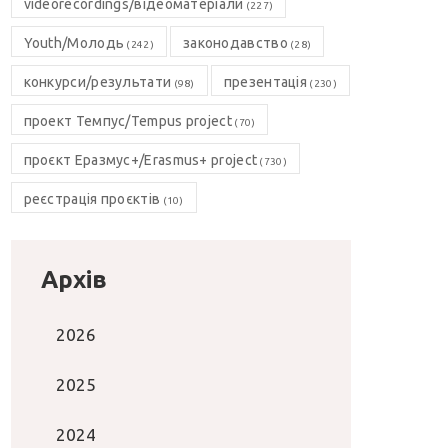
videorecordings/відеоматеріали
(227)
Youth/Молодь
законодавство
(242)
(28)
конкурси/результати
презентація
(98)
(230)
проект Темпус/Tempus project
(70)
проєкт Еразмус+/Erasmus+ project
(730)
реєстрація проєктів
(10)
Архів
2026
2025
2024