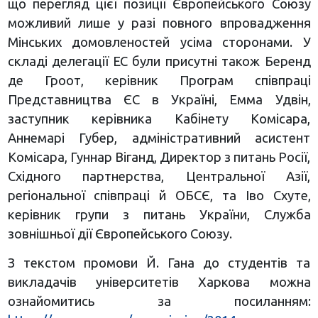
що перегляд цієї позиції Європейського Союзу
можливий лише у разі повного впровадження
Мінських домовленостей усіма сторонами. У
складі делегації ЕС були присутні також Беренд
де Гроот, керівник Програм співпраці
Представництва ЄС в Україні, Емма Удвін,
заступник керівника Кабінету Комісара,
Аннемарі Губер, адміністративний асистент
Комісара, Гуннар Віганд, Директор з питань Росії,
Східного партнерства, Центральної Азії,
регіональної співпраці й ОБСЄ, та Іво Схуте,
керівник групи з питань України, Служба
зовнішньої дії Європейського Союзу.
З текстом промови Й. Гана до студентів та
викладачів університетів Харкова можна
ознайомитись за посиланням: