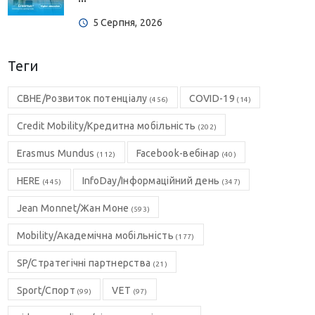
5 Серпня, 2026
Теги
CBHE/Розвиток потенціалу
COVID-19
(456)
(14)
Credit Mobility/Кредитна мобільність
(202)
Erasmus Mundus
Facebook-вебінар
(112)
(40)
HERE
InfoDay/Інформаційний день
(445)
(347)
Jean Monnet/Жан Моне
(593)
Mobility/Академічна мобільність
(177)
SP/Стратегічні партнерства
(21)
Sport/Спорт
VET
(99)
(97)