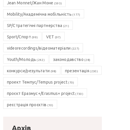
Jean Monnet/Жан Моне
(593)
Mobility/Академічна мобільність
(177)
SP/Стратегічні партнерства
(21)
Sport/Спорт
VET
(99)
(97)
videorecordings/відеоматеріали
(227)
Youth/Молодь
законодавство
(242)
(28)
конкурси/результати
презентація
(98)
(230)
проект Темпус/Tempus project
(70)
проєкт Еразмус+/Erasmus+ project
(730)
реєстрація проєктів
(10)
Архів