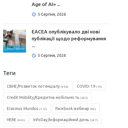
Age of AI» ...
5 Серпня, 2026
EACEA опублікувало дві нові
публікації щодо реформування
...
5 Серпня, 2026
Теги
CBHE/Розвиток потенціалу
COVID-19
(456)
(14)
Credit Mobility/Кредитна мобільність
(202)
Erasmus Mundus
Facebook-вебінар
(112)
(40)
HERE
InfoDay/Інформаційний день
(445)
(347)