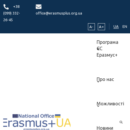
+38
(099) 332-
office@erasmusplus.org.ua
26-45
UA
EN
A-
A+
Програма
ЄС
Еразмус+
Про нас
Можливості
Новини