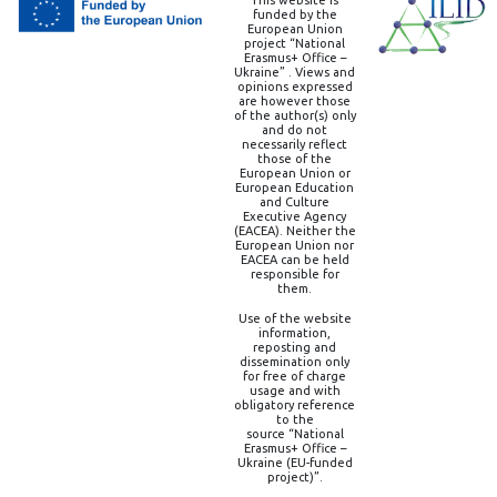
This website is
funded by the
European Union
project “National
Erasmus+ Office –
Ukraine” . Views and
opinions expressed
are however those
of the author(s) only
and do not
necessarily reflect
those of the
European Union or
European Education
and Culture
Executive Agency
(EACEA). Neither the
European Union nor
EACEA can be held
responsible for
them.
Use of the website
information,
reposting and
dissemination only
for free of charge
usage and with
obligatory reference
to the
source “National
Erasmus+ Office –
Ukraine (EU-funded
project)”.