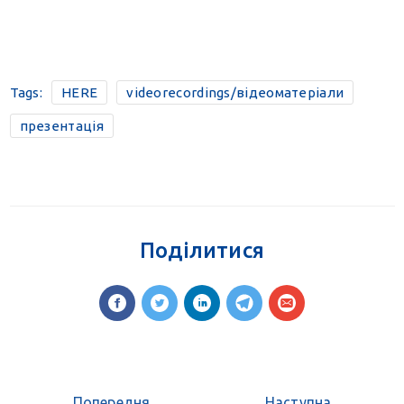
Tags:
HERE
videorecordings/відеоматеріали
презентація
Поділитися
Попередня
Наступна