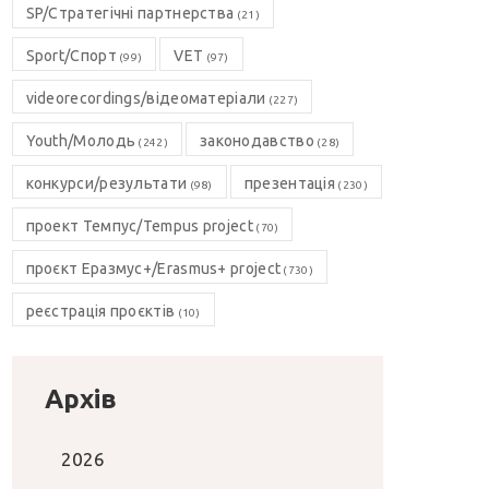
SP/Стратегічні партнерства
(21)
Sport/Спорт
VET
(99)
(97)
videorecordings/відеоматеріали
(227)
Youth/Молодь
законодавство
(242)
(28)
конкурси/результати
презентація
(98)
(230)
проект Темпус/Tempus project
(70)
проєкт Еразмус+/Erasmus+ project
(730)
реєстрація проєктів
(10)
Архів
2026