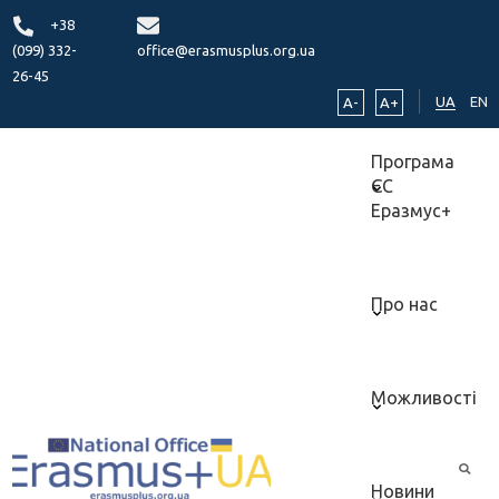
+38
(099) 332-
office@erasmusplus.org.ua
26-45
UA
EN
A-
A+
Програма
ЄС
Еразмус+
Про нас
Можливості
Новини