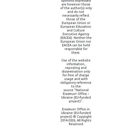
opinions expressed
are however those
of the author(s) only
and do not
necessarily reflect
those of the
European Union or
European Education
and Culture
Executive Agency
(EACEA). Neither the
European Union nor
EACEA can be held
responsible for
them.
Use of the website
information,
reposting and
dissemination only
for free of charge
usage and with
obligatory reference
to the
source “National
Erasmus+ Office –
Ukraine (EU-funded
project)”.
Erasmus+ Office in
Ukraine (EU-funded
project) © Copyright
2014-2026, All Rights
Reserved