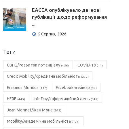
EACEA опублікувало дві нові
публікації щодо реформування
...
5 Серпня, 2026
Теги
CBHE/Розвиток потенціалу
COVID-19
(456)
(14)
Credit Mobility/Кредитна мобільність
(202)
Erasmus Mundus
Facebook-вебінар
(112)
(40)
HERE
InfoDay/Інформаційний день
(445)
(347)
Jean Monnet/Жан Моне
(593)
Mobility/Академічна мобільність
(177)