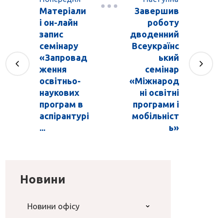
Матеріали
Завершив
і он-лайн
роботу
запис
дводенний
семінару
Всеукраїнс
«Запровад
ький
ження
семінар
освітньо-
«Міжнарод
наукових
ні освітні
програм в
програми і
аспірантурі
мобільніст
...
ь»
Новини
Новини офісу