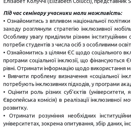
Елізабет Колуччі (Elizabeth Colucci), представни
Під час семінару учасники мали можливість:
• Ознайомитись з впливом національної політики 
заходу розглянули стратегію інклюзивної мобіл
Особливу увагу приділили різним інституційним 
потреби студентів з числа осіб з особливими осві
• Ознайомитись з цілями ЄС щодо соціального вкл
програми соціальної інклюзії, що фінансуються ЄС
рівні. Отримати інформацію щодо використання м
• Вивчити проблему визначення «соціальної інкл
потребують інклюзивних підходів, у програми акад
• Оцінити роль різних суб’єктів (університети, 
Європейська комісія) в реалізації інклюзивної 
розвитку.
• Отримати розуміння необхідних інституцій
університетах, зокрема опитування, збір даних, і