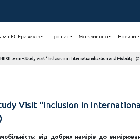
ама ЄС Еразмус+
Про нас
Можливості
Новини
ERE team «Study Visit “Inclusion in Internationalisation and Mobility” 
 Visit “Inclusion in International
)
обільність: від добрих намірів до вимірюваних