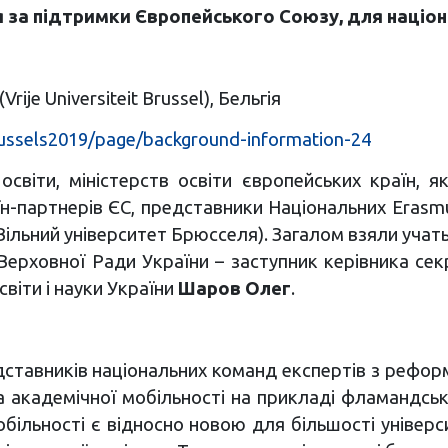
ся за підтримки Європейського Союзу, для націо
ije Universiteit Brussel), Бельгія
russels2019/page/background-information-24
освіти, міністерств освіти європейських країн, я
їн-партнерів ЄС, представники Національних Erasmu
ільний університет Брюсселя). Загалом взяли учать 
Верховної Ради України – заступник керівника се
віти і науки України
Шаров Олег
.
дставників національних команд експертів з рефор
ії та академічної мобільності на прикладі фламандсь
обільності є відносно новою для більшості універ