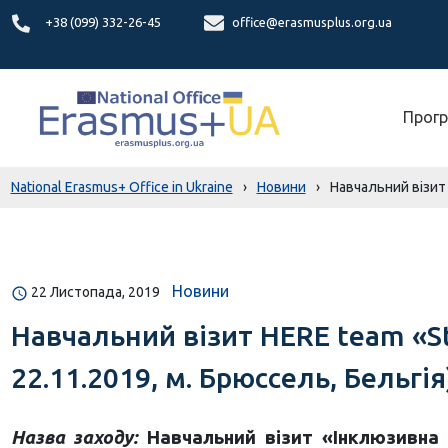
+38 (099) 332-26-45
office@erasmusplus.org.ua
Прогр
National Erasmus+ Office in Ukraine
›
Новини
›
Навчальний візит H
Новини
22 Листопада, 2019
Навчальний візит HERE team «Study
22.11.2019, м. Брюссель, Бельгія
Назва заходу:
Навчальний візит «Інклюзивна м