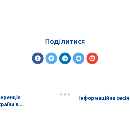
Поділитися
ференція
Інформаційна сесія 
їни в ...