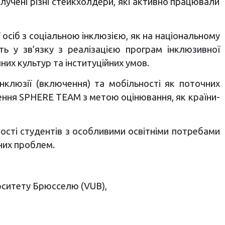
залучені різні стейкхолдери, які активно працювали
ї осіб з соціальною інклюзією, як на національному
ть у зв’язку з реалізацією програм інклюзивної
чних культур та інституційних умов.
клюзії (включення) та мобільності як поточних
ення SPHERE TEAM з метою оцінювання, як країни-
ості студентів з особливими освітніми потребами
них проблем.
ерситету Брюсселю (VUB),