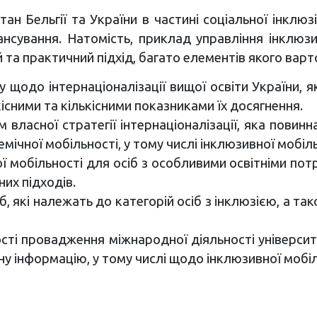
 Бельгії та України в частині соціальної інклюзії
ансування. Натомість, приклад управління інклюз
та практичний підхід, багато елементів якого варто
у щодо інтернаціоналізації вищої освіти України, 
кісними та кількісними показниками їх досягнення.
 власної стратегії інтернаціоналізації, яка повин
мічної мобільності, у тому числі інклюзивної мобіль
ної мобільності для осіб з особливими освітніми по
них підходів.
 які належать до категорій осіб з інклюзією, а так
сті провадження міжнародної діяльності університе
у інформацію, у тому числі щодо інклюзивної мобіл