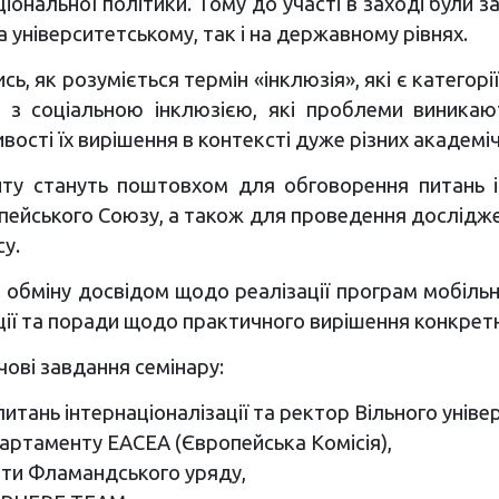
аціональної політики. Тому до участі в заході були 
 університетському, так і на державному рівнях.
сь, як розуміється термін «інклюзія», які є категорі
іб з соціальною інклюзією, які проблеми виникаю
ивості їх вирішення в контексті дуже різних академі
иту стануть поштовхом для обговорення питань ін
ропейського Союзу, а також для проведення дослідж
у.
 обміну досвідом щодо реалізації програм мобільн
ції та поради щодо практичного вирішення конкрет
ові завдання семінару:
итань інтернаціоналізації та ректор Вільного унів
партаменту ЕАСЕА (Європейська Комісія),
іти Фламандського уряду,