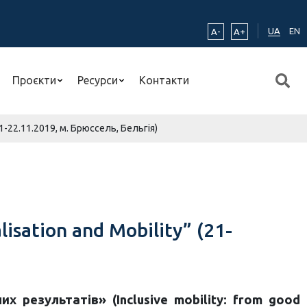
UA
EN
A-
A+
Проєкти
Ресурси
Контакти
(21-22.11.2019, м. Брюссель, Бельгія)
isation and Mobility” (21-
 результатів» (Inclusive mobility: from good