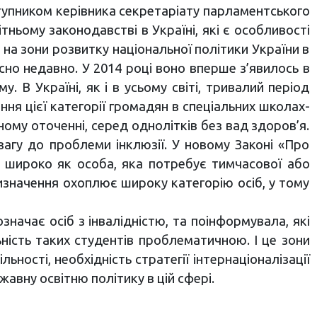
ступником керівника секретаріату парламентського
ітньому законодавстві в Україні, які є особливості
 на зони розвитку національної політики України в
сно недавно. У 2014 році воно вперше з’явилось в
 В Україні, як і в усьому світі, тривалий період
ня цієї категорії громадян в спеціальних школах-
ому оточенні, серед однолітків без вад здоров’я.
агу до проблеми інклюзії. У новому Законі «Про
е широко як особа, яка потребує тимчасової або
визначення охоплює широку категорію осіб, у тому
начає осіб з інвалідністю, та поінформувала, які
ьність таких студентів проблематичною. І це зони
ності, необхідність стратегії інтернаціоналізації
авну освітню політику в цій сфері.