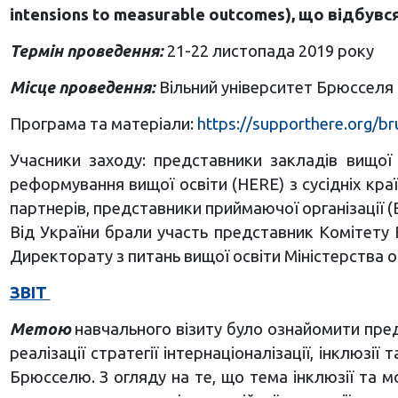
intensions to measurable outcomes), що відбув
Термін проведення:
21-22 листопада 2019 року
Місце проведення:
Вільний університет Брюсселя (Vr
Програма та матеріали:
https://supporthere.org/b
Учасники заходу: представники закладів вищої 
реформування вищої освіти (HERE) з сусідніх кра
партнерів, представники приймаючої організації (В
Від України брали участь представник Комітету 
Директорату з питань вищої освіти Міністерства ос
ЗВІТ
Метою
навчального візиту було ознайомити пре
реалізації стратегії інтернаціоналізації, інклюз
Брюсселю. З огляду на те, що тема інклюзії та м