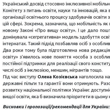
Український досвід стосовно інклюзивної мобіль
Комітету з питань освіти, науки та інновацій, яка
організації освітнього процесу здобувачів освіти
цій сфері. Зокрема, зазначила, що мобільність я
новому Законі «Про вищу освіту». І це дало пошт
домінувала «сегрегативна» модель здобуття освіт
інтернатах. Такий підхід позбавляв осіб з особл
Два роки тому була підготовлена нова редакція
освіту» з’явилось нове поняття «особа з особл
постійної підтримки для реалізації свого консти
числі осіб з інклюзією, меншин, мігрантів тощо.
Під час виступу
Олена Козієвська
наголосила на 
державні пільги та гарантії вони отримують. Раз
розвитку національної політики України: доступні
вищої освіти, яка б визначила пріоритети в цьому
Висновки і пропозиції/рекомендації для України: