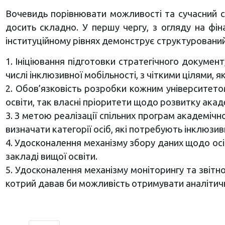
Вочевидь порівнювати можливості та сучасний стан
досить складно. У першу чергу, з огляду на фін
інституційному рівнях демонструє структурований 
1. Ініціювання підготовки стратегічного документ
числі інклюзивної мобільності, з чіткими цілями, я
2. Обов’язковість розробки кожним університетом
освіти, так власні пріоритети щодо розвитку акаде
3. З метою реалізації спільних програм академіч
визначати категорії осіб, які потребують інклюзив
4. Удосконалення механізму збору даних щодо осіб,
закладі вищої освіти.
5. Удосконалення механізму моніторингу та звітно
котрий давав би можливість отримувати аналітичн