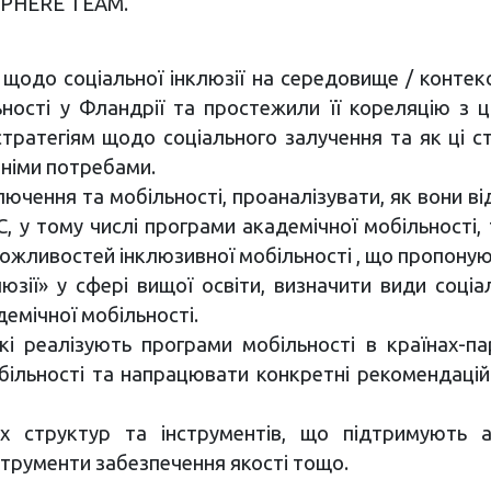
к SPHERE TEAM.
щодо соціальної інклюзії на середовище / контекс
ьності у Фландрії та простежили її кореляцію з 
стратегіям щодо соціального залучення та як ці с
тніми потребами.
ючення та мобільності, проаналізувати, як вони від
, у тому числі програми академічної мобільності, 
ожливостей інклюзивної мобільності , що пропоную
юзії» у сфері вищої освіти, визначити види соціал
емічної мобільності.
які реалізують програми мобільності в країнах-парт
мобільності та напрацювати конкретні рекомендаці
них структур та інструментів, що підтримують 
нструменти забезпечення якості тощо.