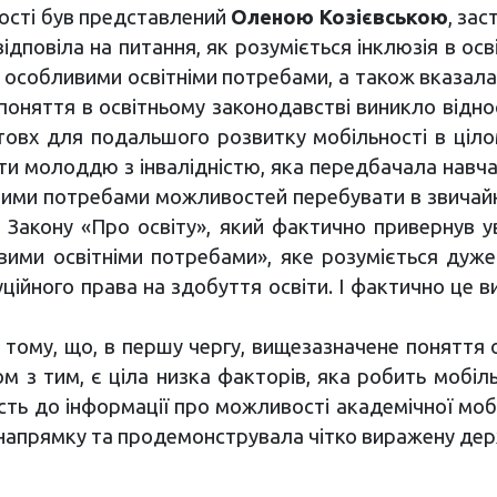
ності був представлений
Оленою Козієвською
, за
 відповіла на питання, як розуміється інклюзія в осв
 з особливими освітніми потребами, а також вказала
к поняття в освітньому законодавстві виникло відно
овх для подальшого розвитку мобільності в цілому.
и молоддю з інвалідністю, яка передбачала навчан
ивими потребами можливостей перебувати в звичайн
 Закону «Про освіту», який фактично привернув ув
ивими освітніми потребами», яке розуміється дуж
туційного права на здобуття освіти. І фактично це 
тому, що, в першу чергу, вищезазначене поняття оз
ом з тим, є ціла низка факторів, яка робить мобіл
сть до інформації про можливості академічної мобіль
 напрямку та продемонструвала чітко виражену держ