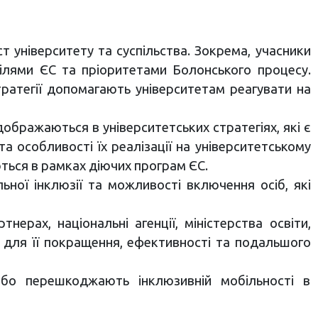
т університету та суспільства. Зокрема, учасники
цілями ЄС та пріоритетами Болонського процесу.
тратегії допомагають університетам реагувати на
ображаються в університетських стратегіях, які є
та особливості їх реалізації на університетському
ться в рамках діючих програм ЄС.
ьної інклюзії та можливості включення осіб, які
нерах, національні агенції, міністерства освіти,
й для її покращення, ефективності та подальшого
або перешкоджають інклюзивній мобільності в