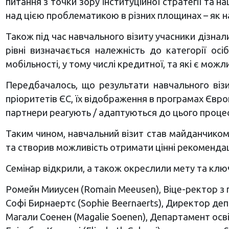
питання з точки зору інституційної стратегії та н
над цією проблематикою в різних площинах – як на
Також під час навчального візиту учасники дізнали
рівні визначається належність до категорії ос
мобільності, у тому числі кредитної, та які є можл
Передбачалось, що результати навчального віз
пріоритетів ЄС, їх відображення в програмах Єв
партнери реагують / адаптуються до цього процес
Таким чином, навчальний візит став майданчиком
та створив можливість отримати цінні рекоменда
Семінар відкрили, а також окреслили мету та ключ
Ромейн Мииусен (Romain Meeusen), Віце-ректор з п
Софі Бирнаертс (Sophie Beernaerts), Директор де
Магали Соенен (Magalie Soenen), Департамент осв