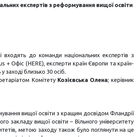
нальних експертів з реформування вищої освіти
кі входять до команди національних експертів з
s + Офіс (HERE), експерти країн Європи та країн-
у заході близько 30 осіб.
кретаріатом Комітету
Козієвська Олена
; керівник
мування вищої освіти з кращим досвідом Фландрії
кого закладу вищої освіти – Вільного університету
ситетів, метою заходу також було поглянути на це