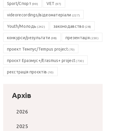
Sport/Спорт
VET
(99)
(97)
videorecordings/відеоматеріали
(227)
Youth/Молодь
законодавство
(242)
(28)
конкурси/результати
презентація
(98)
(230)
проект Темпус/Tempus project
(70)
проєкт Еразмус+/Erasmus+ project
(730)
реєстрація проєктів
(10)
Архів
2026
2025