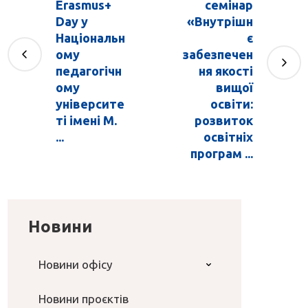
Erasmus+
семінар
Day у
«Внутрішн
Національн
є
ому
забезпечен
педагогічн
ня якості
ому
вищої
університе
освіти:
ті імені М.
розвиток
...
освітніх
програм ...
Новини
Новини офісу
Новини проєктів