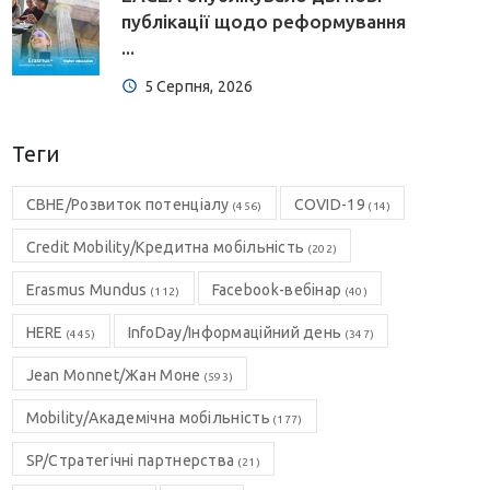
публікації щодо реформування
...
5 Серпня, 2026
Теги
CBHE/Розвиток потенціалу
COVID-19
(456)
(14)
Credit Mobility/Кредитна мобільність
(202)
Erasmus Mundus
Facebook-вебінар
(112)
(40)
HERE
InfoDay/Інформаційний день
(445)
(347)
Jean Monnet/Жан Моне
(593)
Mobility/Академічна мобільність
(177)
SP/Стратегічні партнерства
(21)