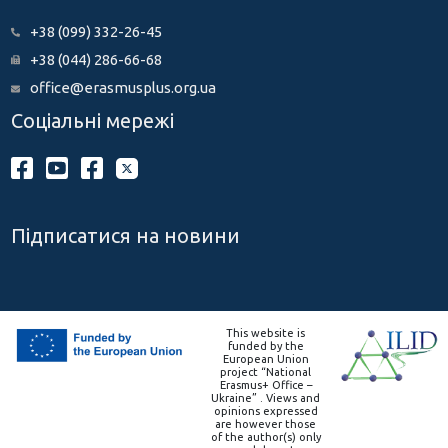
+38 (099) 332-26-45
+38 (044) 286-66-68
office@erasmusplus.org.ua
Соціальні мережі
Підписатися на новини
This website is
funded by the
European Union
project “National
Erasmus+ Office –
Ukraine” . Views and
opinions expressed
are however those
of the author(s) only