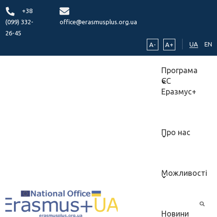
+38
(099) 332-
office@erasmusplus.org.ua
26-45
UA
EN
A-
A+
Програма
ЄС
Еразмус+
Про нас
Можливості
Новини