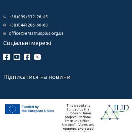
+38 (099) 332-26-45
+38 (044) 286-66-68
office@erasmusplus.org.ua
Соціальні мережі
Підписатися на новини
This website is
funded by the
European Union
project “National
Erasmus+ Office –
Ukraine” . Views and
opinions expressed