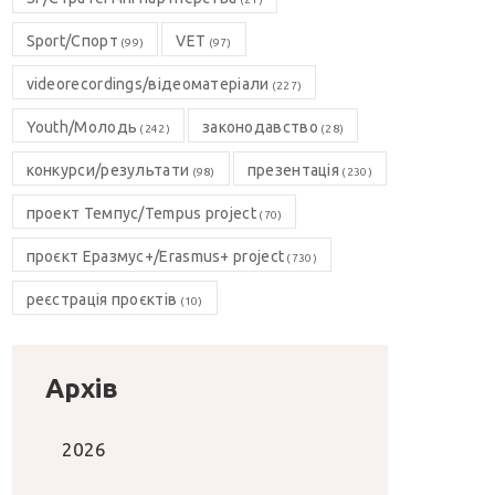
Sport/Спорт
VET
(99)
(97)
videorecordings/відеоматеріали
(227)
Youth/Молодь
законодавство
(242)
(28)
конкурси/результати
презентація
(98)
(230)
проект Темпус/Tempus project
(70)
проєкт Еразмус+/Erasmus+ project
(730)
реєстрація проєктів
(10)
Архів
2026