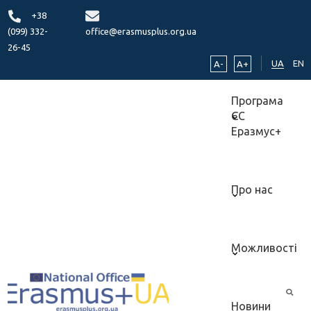
+38
(099) 332-
office@erasmusplus.org.ua
26-45
UA
EN
A-
A+
Програма
ЄС
Еразмус+
Про нас
Можливості
Новини