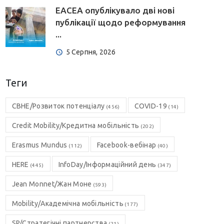
EACEA опублікувало дві нові
публікації щодо реформування
...
5 Серпня, 2026
Теги
CBHE/Розвиток потенціалу
COVID-19
(456)
(14)
Credit Mobility/Кредитна мобільність
(202)
Erasmus Mundus
Facebook-вебінар
(112)
(40)
HERE
InfoDay/Інформаційний день
(445)
(347)
Jean Monnet/Жан Моне
(593)
Mobility/Академічна мобільність
(177)
SP/Стратегічні партнерства
(21)