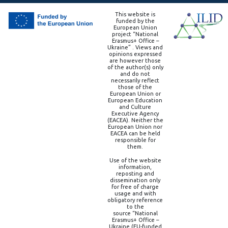
This website is
funded by the
European Union
project “National
Erasmus+ Office –
Ukraine” . Views and
opinions expressed
are however those
of the author(s) only
and do not
necessarily reflect
those of the
European Union or
European Education
and Culture
Executive Agency
(EACEA). Neither the
European Union nor
EACEA can be held
responsible for
them.
Use of the website
information,
reposting and
dissemination only
for free of charge
usage and with
obligatory reference
to the
source “National
Erasmus+ Office –
Ukraine (EU-funded