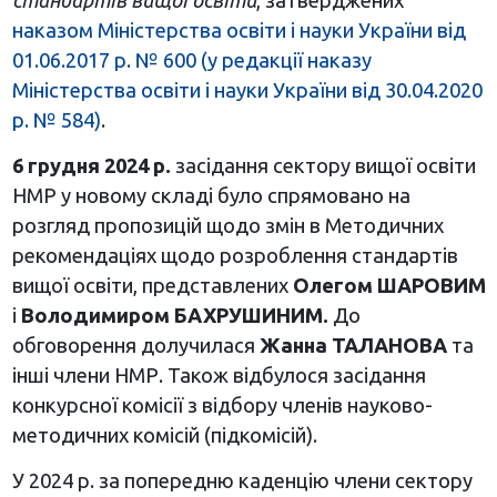
стандартів вищої освіти
, затверджених
наказом Міністерства освіти і науки України від
01.06.2017 р. № 600 (у редакції наказу
Міністерства освіти і науки України від 30.04.2020
р. № 584)
.
6 грудня 2024 р.
засідання сектору вищої освіти
НМР у новому складі було спрямовано на
розгляд пропозицій щодо змін в Методичних
рекомендаціях щодо розроблення стандартів
вищої освіти, представлених
Олегом ШАРОВИМ
і
Володимиром БАХРУШИНИМ.
До
обговорення долучилася
Жанна ТАЛАНОВА
та
інші члени НМР. Також відбулося засідання
конкурсної комісії з відбору членів науково-
методичних комісій (підкомісій).
У 2024 р. за попередню каденцію члени сектору