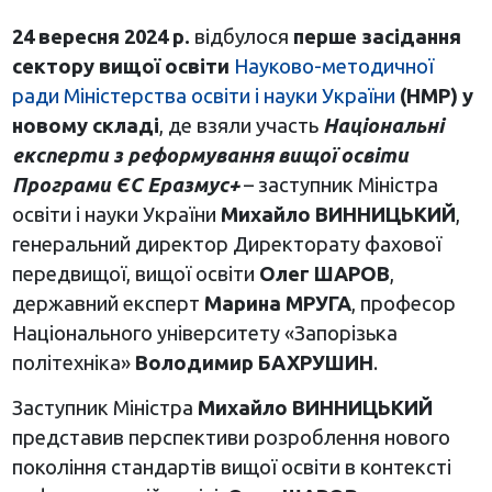
24 вересня 2024 р.
відбулося
перше засідання
сектору вищої освіти
Науково-методичної
ради Міністерства освіти і науки України
(НМР) у
новому складі
, де взяли участь
Національні
експерти з реформування вищої освіти
Програми ЄС Еразмус+
– заступник Міністра
освіти і науки України
Михайло ВИННИЦЬКИЙ
,
генеральний директор Директорату фахової
передвищої, вищої освіти
Олег ШАРОВ
,
державний експерт
Марина МРУГА
, професор
Національного університету «Запорізька
політехніка»
Володимир БАХРУШИН
.
Заступник Міністра
Михайло ВИННИЦЬКИЙ
представив перспективи розроблення нового
покоління стандартів вищої освіти в контексті