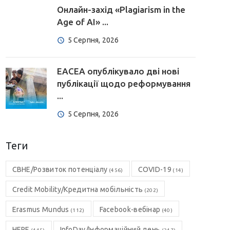
Онлайн-захід «Plagiarism in the
Age of AI» ...
5 Серпня, 2026
EACEA опублікувало дві нові
публікації щодо реформування
...
5 Серпня, 2026
Теги
CBHE/Розвиток потенціалу
COVID-19
(456)
(14)
Credit Mobility/Кредитна мобільність
(202)
Erasmus Mundus
Facebook-вебінар
(112)
(40)
HERE
InfoDay/Інформаційний день