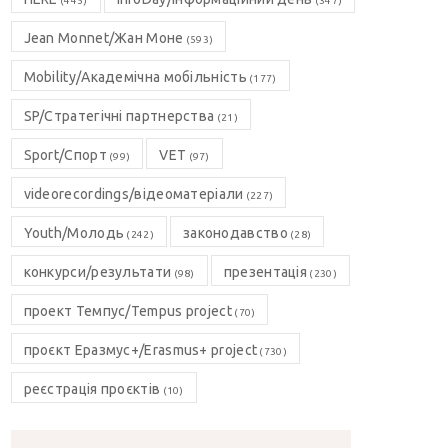
(445)
(347)
Jean Monnet/Жан Моне
(593)
Mobility/Академічна мобільність
(177)
SP/Стратегічні партнерства
(21)
Sport/Спорт
VET
(99)
(97)
videorecordings/відеоматеріали
(227)
Youth/Молодь
законодавство
(242)
(28)
конкурси/результати
презентація
(98)
(230)
проект Темпус/Tempus project
(70)
проєкт Еразмус+/Erasmus+ project
(730)
реєстрація проєктів
(10)