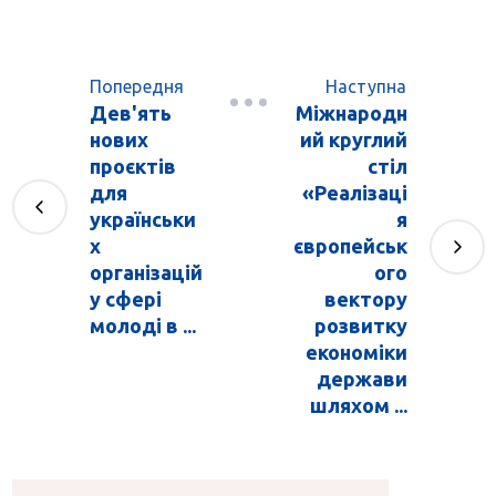
Попередня
Наступна
Дев'ять
Міжнародн
нових
ий круглий
проєктів
стіл
для
«Реалізаці
українськи
я
х
європейськ
організацій
ого
у сфері
вектору
молоді в ...
розвитку
економіки
держави
шляхом ...