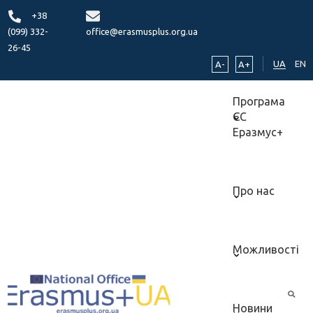
+38
(099) 332-
office@erasmusplus.org.ua
26-45
UA
EN
A-
A+
Програма
ЄС
Еразмус+
Про нас
Можливості
Новини