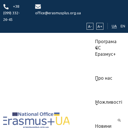
+38
(099) 332-
office@erasmusplus.org.ua
26-45
UA
EN
A-
A+
Програма
ЄС
Еразмус+
Про нас
Можливості
Новини