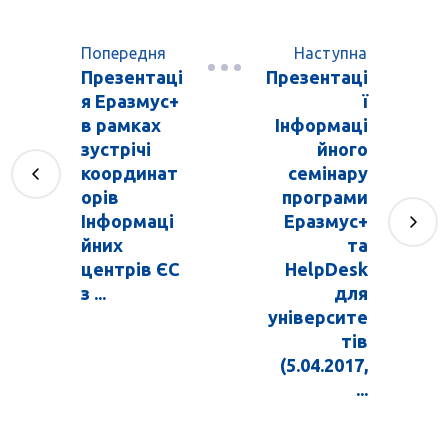
Попередня
Наступна
Презентаці
Презентаці
я Еразмус+
ї
в рамках
Інформаці
зустрічі
йного
координат
семінару
орів
програми
Інформаці
Еразмус+
йних
та
центрів ЄС
HelpDesk
з ...
для
університе
тів
(5.04.2017,
...