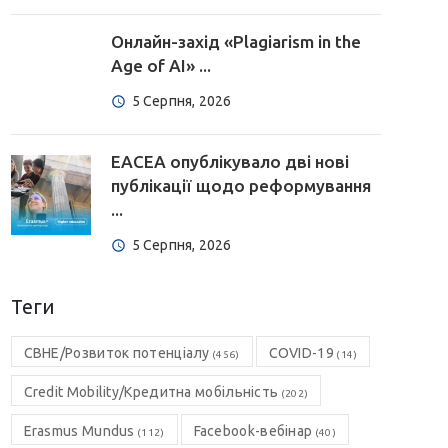
Онлайн-захід «Plagiarism in the
Age of AI» ...
5 Серпня, 2026
EACEA опублікувало дві нові
публікації щодо реформування
...
5 Серпня, 2026
Теги
CBHE/Розвиток потенціалу
COVID-19
(456)
(14)
Credit Mobility/Кредитна мобільність
(202)
Erasmus Mundus
Facebook-вебінар
(112)
(40)