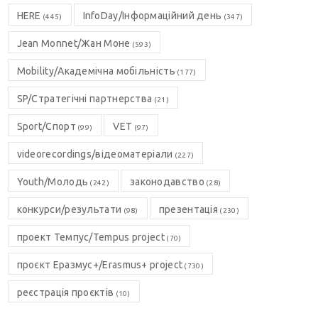
HERE
InfoDay/Інформаційний день
(445)
(347)
Jean Monnet/Жан Моне
(593)
Mobility/Академічна мобільність
(177)
SP/Стратегічні партнерства
(21)
Sport/Спорт
VET
(99)
(97)
videorecordings/відеоматеріали
(227)
Youth/Молодь
законодавство
(242)
(28)
конкурси/результати
презентація
(98)
(230)
проект Темпус/Tempus project
(70)
проєкт Еразмус+/Erasmus+ project
(730)
реєстрація проєктів
(10)