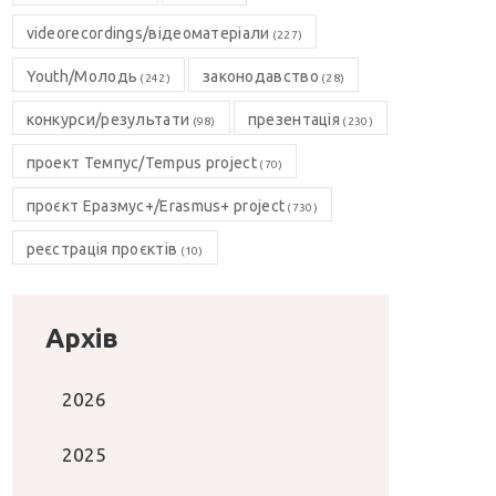
videorecordings/відеоматеріали
(227)
Youth/Молодь
законодавство
(242)
(28)
конкурси/результати
презентація
(98)
(230)
проект Темпус/Tempus project
(70)
проєкт Еразмус+/Erasmus+ project
(730)
реєстрація проєктів
(10)
Архів
2026
2025