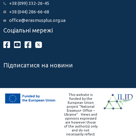
+38 (099) 332-26-45
+38 (044) 286-66-68
office@erasmusplus.org.ua
Соціальні мережі
Підписатися на новини
This website is
funded by the
European Union
project “National
Erasmus+ Office –
Ukraine” . Views and
opinions expressed
are however those
of the author(s) only
and do not
necessarily reflect