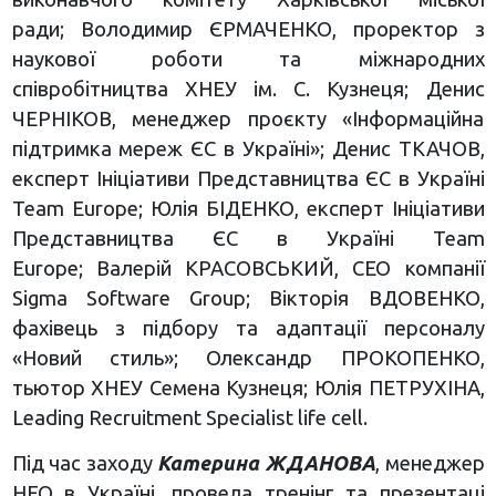
ради; Володимир ЄРМАЧЕНКО, проректор з
наукової роботи та міжнародних
співробітництва ХНЕУ ім. С. Кузнеця; Денис
ЧЕРНІКОВ, менеджер проєкту «Інформаційна
підтримка мереж ЄС в Україні»; Денис ТКАЧОВ,
експерт Ініціативи Представництва ЄС в Україні
Team Europe; Юлія БІДЕНКО, експерт Ініціативи
Представництва ЄС в Україні Team
Europe; Валерій КРАСОВСЬКИЙ, CEO компанії
Sigma Software Group; Вікторія ВДОВЕНКО,
фахівець з підбору та адаптації персоналу
«Новий стиль»; Олександр ПРОКОПЕНКО,
тьютор ХНЕУ Семена Кузнеця; Юлія ПЕТРУХІНА,
Leading Recruitment Specialist life cell.
Під час заходу
Катерина ЖДАНОВА
, менеджер
НЕО в Україні, провела тренінг та презентаці