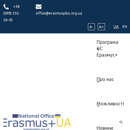
+38
(099) 332-
office@erasmusplus.org.ua
26-45
UA
EN
A-
A+
Програма
ЄС
Еразмус+
Про нас
Можливості
Новини