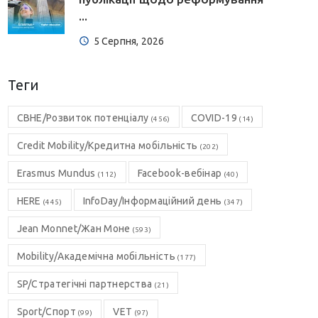
...
5 Серпня, 2026
Теги
CBHE/Розвиток потенціалу
COVID-19
(456)
(14)
Credit Mobility/Кредитна мобільність
(202)
Erasmus Mundus
Facebook-вебінар
(112)
(40)
HERE
InfoDay/Інформаційний день
(445)
(347)
Jean Monnet/Жан Моне
(593)
Mobility/Академічна мобільність
(177)
SP/Стратегічні партнерства
(21)
Sport/Спорт
VET
(99)
(97)