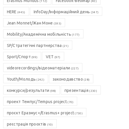
Erasmus Mundus
Facebook-вебінар
(112)
(40)
HERE
InfoDay/Інформаційний день
(445)
(347)
Jean Monnet/Жан Моне
(593)
Mobility/Академічна мобільність
(177)
SP/Стратегічні партнерства
(21)
Sport/Спорт
VET
(99)
(97)
videorecordings/відеоматеріали
(227)
Youth/Молодь
законодавство
(242)
(28)
конкурси/результати
презентація
(98)
(230)
проект Темпус/Tempus project
(70)
проєкт Еразмус+/Erasmus+ project
(730)
реєстрація проєктів
(10)