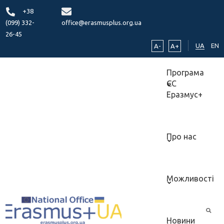
+38
(099) 332-
office@erasmusplus.org.ua
26-45
UA
EN
A-
A+
Програма
ЄС
Еразмус+
Про нас
Можливості
Новини