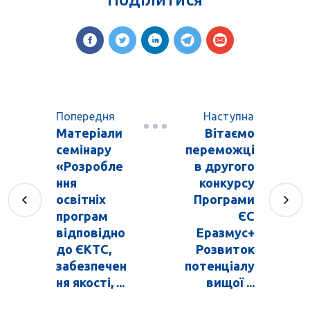
Попередня
Наступна
Матеріали
Вітаємо
семінару
переможці
«Розробле
в другого
ння
конкурсу
освітніх
Програми
програм
ЄС
відповідно
Еразмус+
до ЄКТС,
Розвиток
забезпечен
потенціалу
ня якості, ...
вищої ...