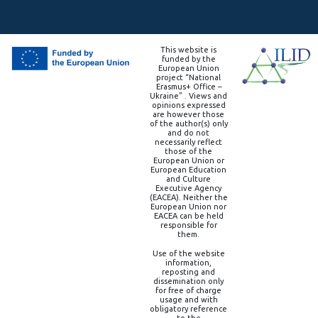
This website is
funded by the
European Union
project “National
Erasmus+ Office –
Ukraine” . Views and
opinions expressed
are however those
of the author(s) only
and do not
necessarily reflect
those of the
European Union or
European Education
and Culture
Executive Agency
(EACEA). Neither the
European Union nor
EACEA can be held
responsible for
them.
Use of the website
information,
reposting and
dissemination only
for free of charge
usage and with
obligatory reference