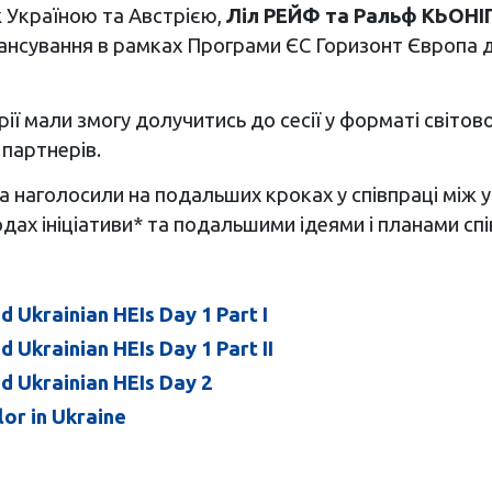
ж Україною та Австрією,
Ліл РЕЙФ та Ральф КЬОНІ
нсування в рамках Програми ЄС Горизонт Європа для
трії мали змогу долучитись до сесії у форматі світо
 партнерів.
 наголосили на подальших кроках у співпраці між ун
одах ініціативи* та подальшими ідеями і планами спі
 Ukrainian HEIs Day 1 Part I
Ukrainian HEIs Day 1 Part II
d Ukrainian HEIs Day 2
or in Ukraine