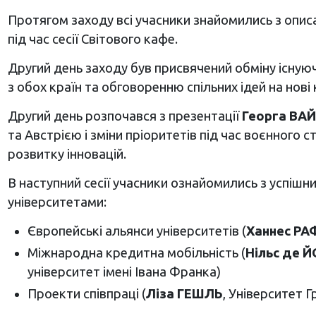
Протягом заходу всі учасники знайомились з описа
під час сесії Світового кафе.
Другий день заходу був присвячений обміну існуюч
з обох країн та обговоренню спільних ідей на нові
Другий день розпочався з презентації
Георга ВА
та Австрією і зміни пріоритетів під час воєнного с
розвитку інновацій.
В наступний сесії учасники ознайомились з успіш
університетами:
Європейські альянси університетів (
Ханнес Р
Міжнародна кредитна мобільність (
Нільс де 
університет імені Івана Франка)
Проекти співпраці (
Ліза ГЕШЛЬ
, Університет Г