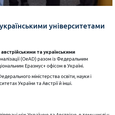
 українськими університетами
 австрійськими та українськими
іоналізації (OeAD) разом із Федеральним
аціональним Еразмус+ офісом в Україні.
Федерального міністерства освіти, науки і
тетах України та Австрії й інші.
впраці між Україною та Австрією, в тому числі у