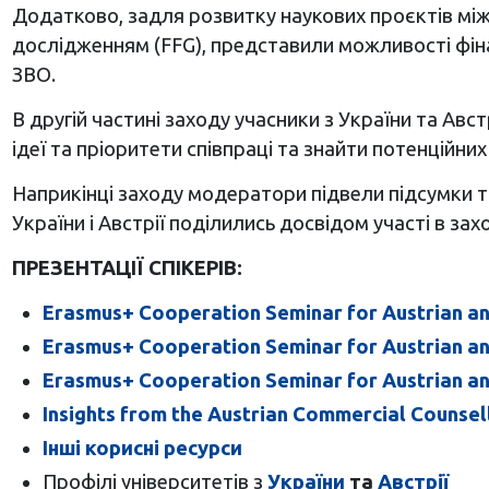
Додатково, задля розвитку наукових проєктів мі
дослідженням (FFG), представили можливості фіна
ЗВО.
В другій частині заходу учасники з України та Авс
ідеї та пріоритети співпраці та знайти потенційних
Наприкінці заходу модератори підвели підсумки та
України і Австрії поділились досвідом участі в зах
ПРЕЗЕНТАЦІЇ СПІКЕРІВ:
Erasmus+ Cooperation Seminar for Austrian and
Erasmus+ Cooperation Seminar for Austrian and 
Erasmus+ Cooperation Seminar for Austrian an
Insights from the Austrian Commercial Counsell
Інші корисні ресурси
Профілі університетів з
України
та
Австрії