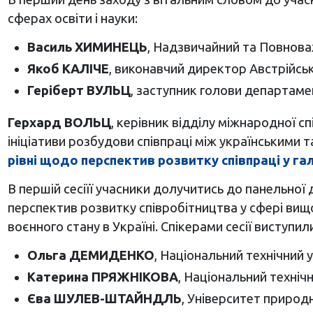
сферах освіти і науки:
Василь ХИМИНЕЦЬ
, Надзвичайний та Повнова
Якоб
КАЛІЧЕ
, виконавчий директор Австрійськ
Геріберт ВУЛЬЦ
, заступник голови департамен
Герхард ВОЛЬЦ
, керівник відділу міжнародної с
ініціативи розбудови співпраці між українськими
рівні щодо перспектив розвитку співпраці у гал
В першій сесіїї учасники долучитись до панельної
перспектив розвитку співробітництва у сфері вищо
воєнного стану в Україні. Спікерами сесії виступили
Ольга ДЕМИДЕНКО
, Національний технічний у
Катерина ПРЯЖНІКОВА
, Національний техніч
Єва ШУЛЕВ-ШТАЙНДЛЬ
, Університет природн