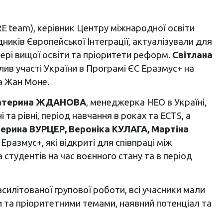
E team), керівник Центру міжнародної освіти
ників Європейської Інтеграції, актуалізували для
сфері вищої освіти та пріоритети реформ.
Світлана
лив участі України в Програмі ЄС Еразмус+ на
та Жан Моне.
атерина ЖДАНОВА
, менеджерка НЕО в Україні,
та рівні, період навчання в роках та ECTS, а
ерина ВУРЦЕР, Вероніка КУЛАГА, Мартіна
размус+, які відкриті для співпраці між
 студентів на час воєнного стану та в період
асилітованої групової роботи, всі учасники мали
и та пріоритетними темами, наявний потенціал та