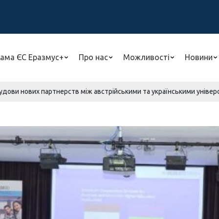
ама ЄС Еразмус+
Про нас
Можливості
Новини
дови нових партнерств між австрійськими та українськими універси