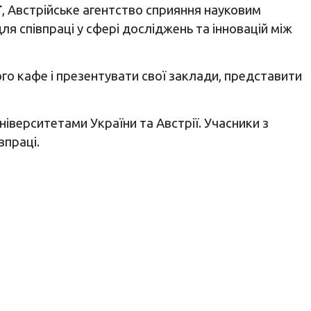
Г
, Австрійське агентство сприяння науковим
 співпраці у сфері досліджень та інновацій між
вого кафе і презентувати свої заклади, представити
іверситетами України та Австрії. Учасники з
впраці.