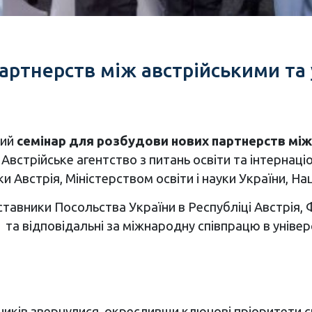
артнерств між австрійськими та
ний
семінар для розбудови нових партнерств між
Австрійське агентство з питань освіти та інтернац
ки Австрія, Міністерством освіти і науки України, Н
ставники Посольства України в Республіці Австрія, 
та відповідальні за міжнародну співпрацю в універси
иків звернулися, окресливши ключові пріоритети спі