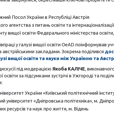
жний Посол України в Республіці Австрія
ого агентства з питань освіти та інтернаціоналізац
ту вищої освіти Федерального міністерства освіти,
півпраці у галузі вищої освіти OeAD поінформував уч
 та австрійськими закладами. Зокрема поділився
дос
узі вищої освіти та науки між Україною та Австрі
 дискусії під модерацією
Якоба КАЛІЧЕ
, виконавчог
ї освіти за підсумками зустрічі в Ужгороді та поділ
:
ніверситет України «Київський політехнічний інститут
ний університет «Дніпровська політехніка», м. Дніпр
их ресурсів та наук про життя, м. Відень