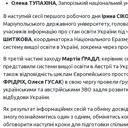
Олена ТУПАХІНА
, Запорізький національний у
В наступній сесії першого робочого дня
Ірина СІ
Маріупольського державного університету, голова п
учасників інформацію про стан освіти України під 
ШИТІКОВА
, координаторка Національного Еразмус
систему вищої освіти в Україні, зокрема через про
В третій частині заходу
Мартін ҐРАДЛ
, керівник
представили системи вищої освіти в Австрії та Укр
також відповідність циклам Європейського просто
ФРІДРІХ, Олеся ГУСАК
) в свою чергу провели ґр
українськими та австрійськими ЗВО задля розвитку 
відбудови України.
Як результат інформаційних сесій та обміну досвід
змогу познайомитись один з одним, обмінятись кон
обговорити наступні кроки для підготовки спільни