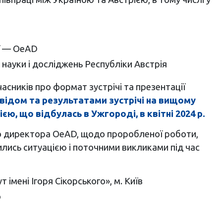
ії — OeAD
 науки і досліджень Республіки Австрія
часників про формат зустрічі та презентації
відом та результатами зустрічі на вищому
єю, що відбулась в Ужгороді, в квітні 2024 р.
о директора OeAD, щодо проробленої роботи,
ились ситуацією і поточними викликами під час
 імені Ігоря Сікорського», м. Київ
о