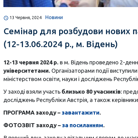
Новини
13 Червня, 2024
Семінар для розбудови нових п
(12-13.06.2024 р., м. Відень)
12-13 червня 2024 р.
в м. Відень проведено 2-ден
університетами.
Організаторами події виступили 
міністерством освіти, науки і досліджень Республі
У заході взяли участь
близько 80 учасників
: пред
досліджень Республіки Австрія, а також керівники 
ПРОГРАМА заходу –
завантажити
.
ФОТОЗВІТ заходу –
за посиланням
.
В перший день заходу з вітальним словом до учасн