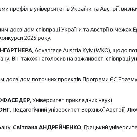
ми профілів університетів України та Австрії, виз
им досвідом співпраці України та Австрії в межах Е
 конкурси 2025 року.
ЙНГАРТНЕРА
, Advantage Austria Kyiv (WKO), щодо п
тану. Він також наголосив на важливості співпраці у
ним досвідом поточних проєктів Програми ЄС Еразму
АФФАСЕДЕР
, Університет прикладних наук)
ЙОНГ
, Педагогічний університет Верхньої Австрії,
Лю
рацу,
Світлана АНДРЕЙЧЕНКО
, Грацький університ