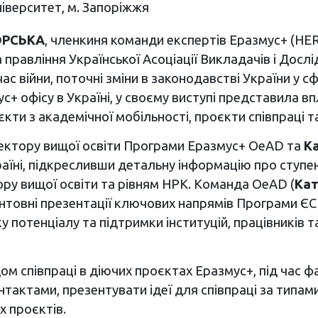
ніверситет, м. Запоріжжя
КОРСЬКА
, членкиня команди експертів Еразмус+ (HER
равління Української Асоціації Викладачів і Дослід
час війни, поточні зміни в законодавстві України у 
+ офісу в Україні, у своєму виступі представила вп
єкти з академічної мобільності, проєкти співпраці 
 сектору вищої освіти Програми Еразмус+ OeAD та
К
аїні, підкресливши детальну інформацію про ступені 
ру вищої освіти та рівням НРК. Команда OeAD (
Кат
унтовні презентації ключових напрямів Програми ЄС Е
потенціалу та підтримки інституцій, працівників та
ом співпраці в діючих проєктах Еразмус+, під час ф
тактами, презентувати ідеї для співпраці за типам
х проєктів.