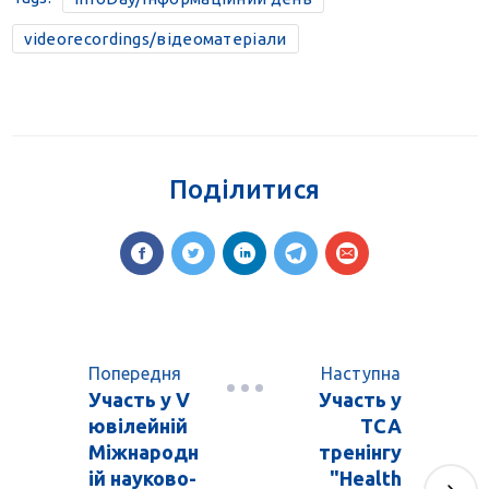
videorecordings/відеоматеріали
Поділитися
Попередня
Наступна
Участь у V
Участь у
ювілейній
TCA
Міжнародн
тренінгу
ій науково-
"Health