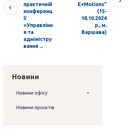
практичній
E+Motions"
конференц
(15-
ії
18.10.2024
«Управлінн
р., м.
я та
Варшава)
адміністру
вання ...
Новини
Новини офісу
Новини проєктів