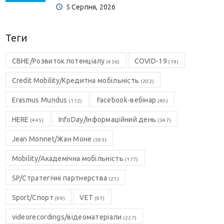
5 Серпня, 2026
Теги
CBHE/Розвиток потенціалу
COVID-19
(456)
(14)
Credit Mobility/Кредитна мобільність
(202)
Erasmus Mundus
Facebook-вебінар
(112)
(40)
HERE
InfoDay/Інформаційний день
(445)
(347)
Jean Monnet/Жан Моне
(593)
Mobility/Академічна мобільність
(177)
SP/Стратегічні партнерства
(21)
Sport/Спорт
VET
(99)
(97)
videorecordings/відеоматеріали
(227)