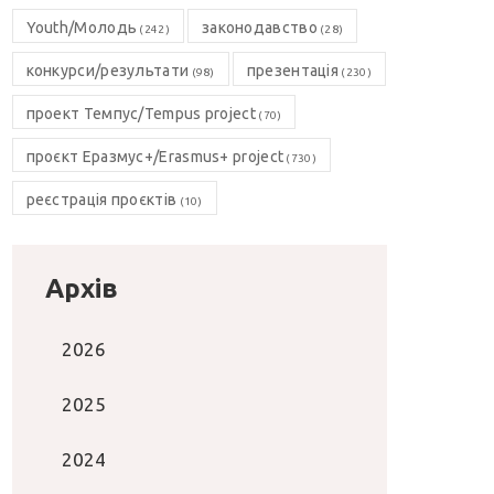
Youth/Молодь
законодавство
(242)
(28)
конкурси/результати
презентація
(98)
(230)
проект Темпус/Tempus project
(70)
проєкт Еразмус+/Erasmus+ project
(730)
реєстрація проєктів
(10)
Архів
2026
2025
2024