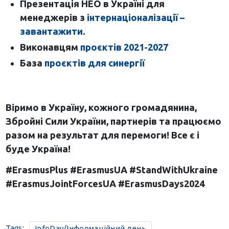
Презентація НЕО в Україні для
менеджерів з
інтернаціоналізації –
завантажити
.
Виконавцям
проєктів 2021-2027
База
проєктів для синергії
Віримо в Україну, кожного громадянина,
Збройні Сили України, партнерів та працюємо
разом на результат для перемоги! Все є і
буде Україна!
#ErasmusPlus #ErasmusUA #StandWithUkraine
#ErasmusJointForcesUA
#ErasmusDays
2024
Tags:
InfoDay/Інформаційний день