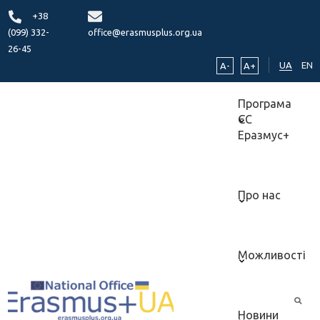
+38
(099) 332-
office@erasmusplus.org.ua
26-45
UA
EN
A-
A+
Програма
ЄС
Еразмус+
Про нас
Можливості
Новини