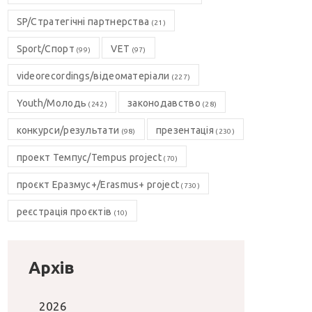
SP/Стратегічні партнерства
(21)
Sport/Спорт
VET
(99)
(97)
videorecordings/відеоматеріали
(227)
Youth/Молодь
законодавство
(242)
(28)
конкурси/результати
презентація
(98)
(230)
проект Темпус/Tempus project
(70)
проєкт Еразмус+/Erasmus+ project
(730)
реєстрація проєктів
(10)
Архів
2026