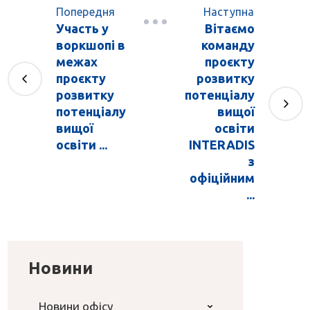
Попередня
Наступна
Участь у
Вітаємо
воркшопі в
команду
межах
проєкту
проєкту
розвитку
розвитку
потенціалу
потенціалу
вищої
вищої
освіти
освіти ...
INTERADIS
з
офіційним
...
Новини
Новини офісу