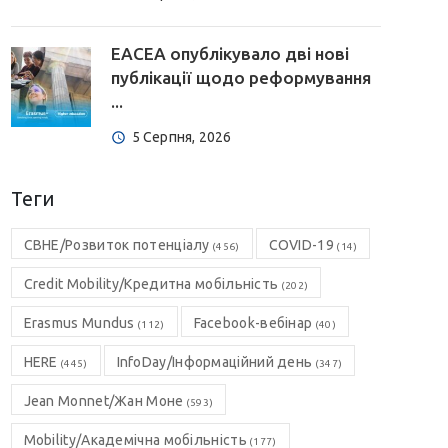
EACEA опублікувало дві нові
публікації щодо реформування
...
5 Серпня, 2026
Теги
CBHE/Розвиток потенціалу
COVID-19
(456)
(14)
Credit Mobility/Кредитна мобільність
(202)
Erasmus Mundus
Facebook-вебінар
(112)
(40)
HERE
InfoDay/Інформаційний день
(445)
(347)
Jean Monnet/Жан Моне
(593)
Mobility/Академічна мобільність
(177)