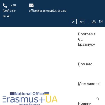
+38
(099) 332-
office@erasmusplus.org.ua
26-45
UA
EN
A-
A+
Програма
ЄС
Еразмус+
Про нас
Можливості
Новини