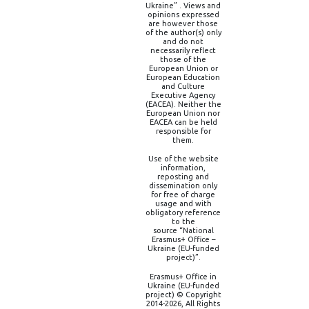
Ukraine” . Views and
opinions expressed
are however those
of the author(s) only
and do not
necessarily reflect
those of the
European Union or
European Education
and Culture
Executive Agency
(EACEA). Neither the
European Union nor
EACEA can be held
responsible for
them.
Use of the website
information,
reposting and
dissemination only
for free of charge
usage and with
obligatory reference
to the
source “National
Erasmus+ Office –
Ukraine (EU-funded
project)”.
Erasmus+ Office in
Ukraine (EU-funded
project) © Copyright
2014-2026, All Rights