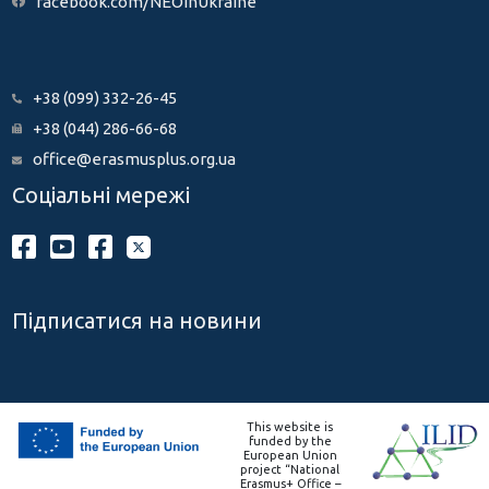
facebook.com/NEOinUkraine
+38 (099) 332-26-45
+38 (044) 286-66-68
office@erasmusplus.org.ua
Соціальні мережі
Підписатися на новини
This website is
funded by the
European Union
project “National
Erasmus+ Office –