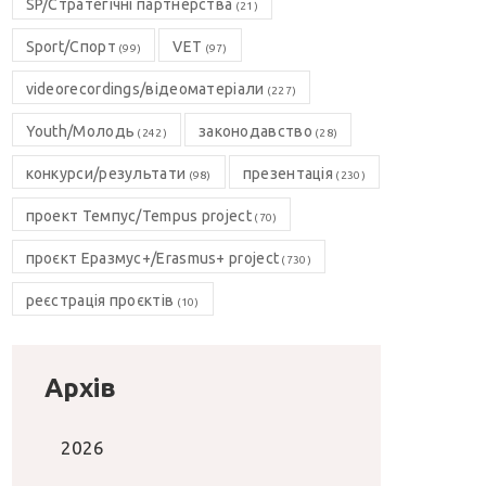
SP/Стратегічні партнерства
(21)
Sport/Спорт
VET
(99)
(97)
videorecordings/відеоматеріали
(227)
Youth/Молодь
законодавство
(242)
(28)
конкурси/результати
презентація
(98)
(230)
проект Темпус/Tempus project
(70)
проєкт Еразмус+/Erasmus+ project
(730)
реєстрація проєктів
(10)
Архів
2026