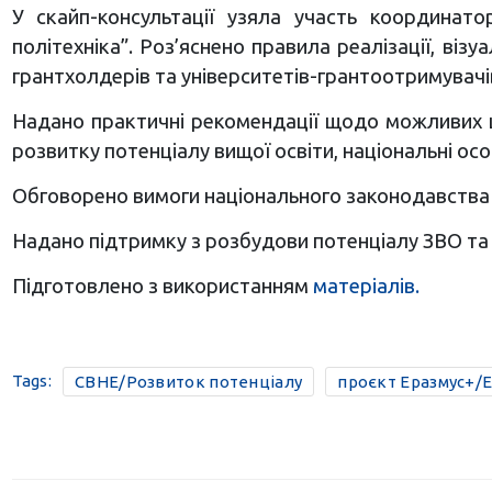
У скайп-консультації узяла участь координат
політехніка”. Роз’яснено правила реалізації, віз
грантхолдерів та університетів-грантоотримувачі
Надано практичні рекомендації щодо можливих шля
розвитку потенціалу вищої освіти, національні ос
Обговорено вимоги національного законодавства що
Надано підтримку з розбудови потенціалу ЗВО та
Підготовлено з використанням
матеріалів.
Tags:
CBHE/Розвиток потенціалу
проєкт Еразмус+/E