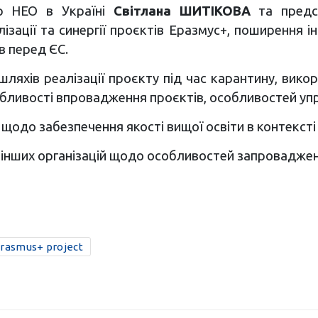
ор НЕО в Україні
Світлана ШИТІКОВА
та предст
уалізації та синергії проєктів Еразмус+, поширення 
в перед ЄС.
хів реалізації проєкту під час карантину, викори
обливості впровадження проєктів, особливостей упра
до забезпечення якості вищої освіти в контексті р
 інших організацій щодо особливостей запроваджен
rasmus+ project