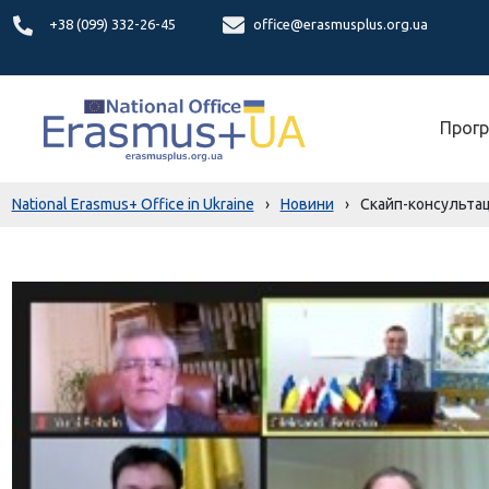
+38 (099) 332-26-45
office@erasmusplus.org.ua
Прогр
National Erasmus+ Office in Ukraine
›
Новини
›
Скайп-консультаці