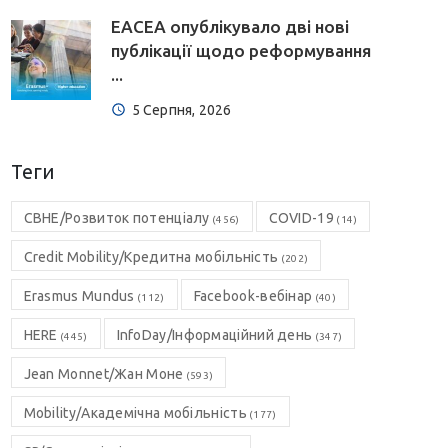
EACEA опублікувало дві нові
публікації щодо реформування
...
5 Серпня, 2026
Теги
CBHE/Розвиток потенціалу
COVID-19
(456)
(14)
Credit Mobility/Кредитна мобільність
(202)
Erasmus Mundus
Facebook-вебінар
(112)
(40)
HERE
InfoDay/Інформаційний день
(445)
(347)
Jean Monnet/Жан Моне
(593)
Mobility/Академічна мобільність
(177)