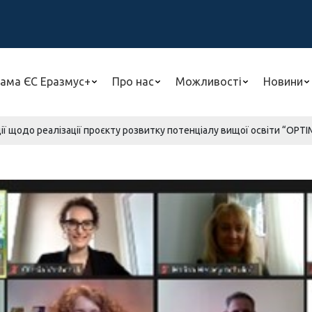
ама ЄС Еразмус+
Про нас
Можливості
Новини
ї щодо реалізації проєкту розвитку потенціалу вищої освіти “OPTIM