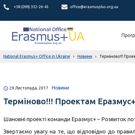
+38 (099) 332-26-45
office@erasmusplus.org.ua
Прогр
National Erasmus+ Office in Ukraine
›
Новини
›
Терміново!!! Про
Новини
29 Листопада, 2017
Терміново!!! Проектам Еразмус
Шановні проекті команди Еразмус+ – Розвиток пот
Звертаємо увагу на те, що відповідно до прави