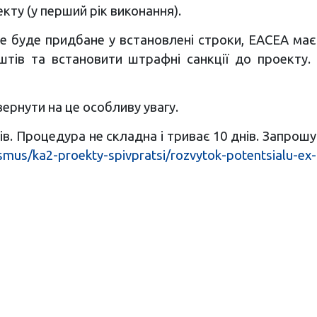
кту (у перший рік виконання).
е буде придбане у встановлені строки, ЕАСЕА має 
оштів та встановити штрафні санкції до проекту
ернути на це особливу увагу.
ів. Процедура не складна і триває 10 днів. Запро
smus/ka2-proekty-spivpratsi/rozvytok-potentsialu-ex