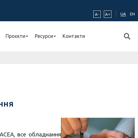
UA
EN
A-
A+
Проєкти
Ресурси
Контакти
ння
ЕАСЕА, все обладнання