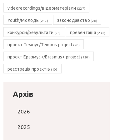
videorecordings/відеоматеріали
(227)
Youth/Молодь
законодавство
(242)
(28)
конкурси/результати
презентація
(98)
(230)
проект Темпус/Tempus project
(70)
проєкт Еразмус+/Erasmus+ project
(730)
реєстрація проєктів
(10)
Архів
2026
2025