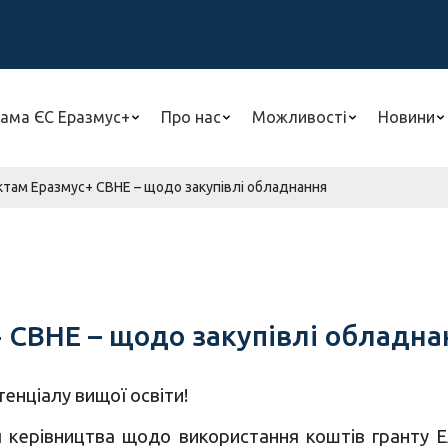
ама ЄС Еразмус+
Про нас
Можливості
Новини
ектам Еразмус+ СВНЕ – щодо закупівлі обладнання
+ СВНЕ – щодо закупівлі обладна
енціалу вищої освіти!
л керівництва щодо використання коштів гранту 