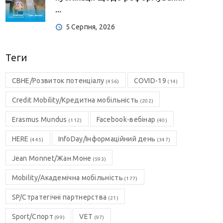
...
5 Серпня, 2026
Теги
CBHE/Розвиток потенціалу
COVID-19
(456)
(14)
Credit Mobility/Кредитна мобільність
(202)
Erasmus Mundus
Facebook-вебінар
(112)
(40)
HERE
InfoDay/Інформаційний день
(445)
(347)
Jean Monnet/Жан Моне
(593)
Mobility/Академічна мобільність
(177)
SP/Стратегічні партнерства
(21)
Sport/Спорт
VET
(99)
(97)