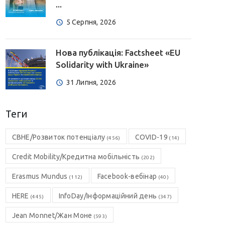
...
5 Серпня, 2026
Нова публікація: Factsheet «EU
Solidarity with Ukraine»
31 Липня, 2026
Теги
CBHE/Розвиток потенціалу
COVID-19
(456)
(14)
Credit Mobility/Кредитна мобільність
(202)
Erasmus Mundus
Facebook-вебінар
(112)
(40)
HERE
InfoDay/Інформаційний день
(445)
(347)
Jean Monnet/Жан Моне
(593)