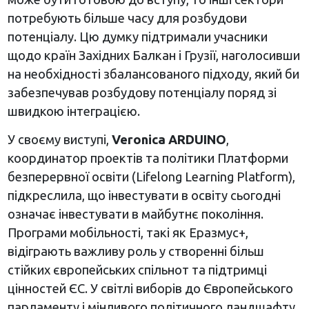
потребують більше часу для розбудови
потенціалу. Цю думку підтримали учасники
щодо країн Західних Балкан і Грузії, наголосивши
на необхідності збалансованого підходу, який би
забезпечував розбудову потенціалу поряд зі
швидкою інтеграцією.
У своєму виступі,
Veronica ARDUINO
,
координатор проектів та політики Платформи
безперервної освіти (Lifelong Learning Platform),
підкреслила, що інвестувати в освіту сьогодні
означає інвестувати в майбутнє покоління.
Програми мобільності, такі як Еразмус+,
відіграють важливу роль у створенні більш
стійких європейських спільнот та підтримці
цінностей ЄС. У світлі виборів до Європейського
парламенту і мінливого політичного ландшафту