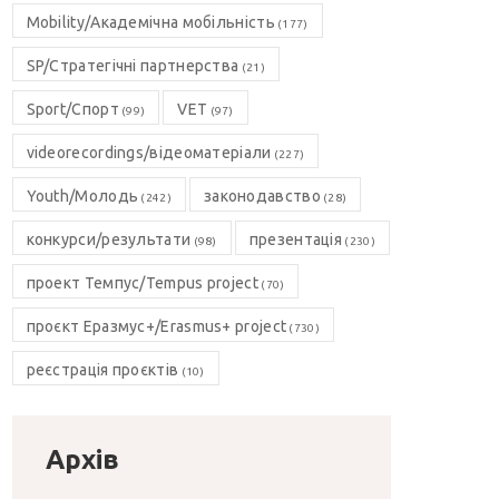
Mobility/Академічна мобільність
(177)
SP/Стратегічні партнерства
(21)
Sport/Спорт
VET
(99)
(97)
videorecordings/відеоматеріали
(227)
Youth/Молодь
законодавство
(242)
(28)
конкурси/результати
презентація
(98)
(230)
проект Темпус/Tempus project
(70)
проєкт Еразмус+/Erasmus+ project
(730)
реєстрація проєктів
(10)
Архів