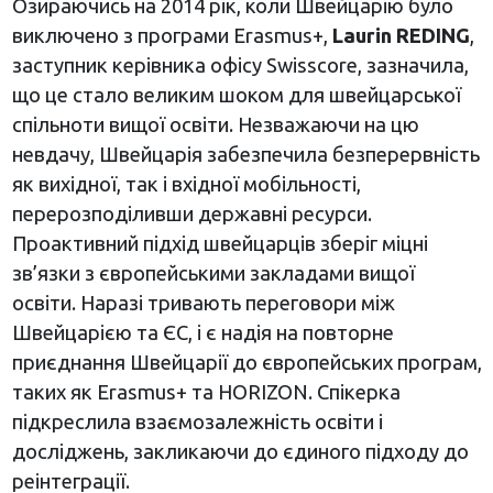
Озираючись на 2014 рік, коли Швейцарію було
виключено з програми Erasmus+,
Laurin REDING
,
заступник керівника офісу Swisscore, зазначила,
що це стало великим шоком для швейцарської
спільноти вищої освіти. Незважаючи на цю
невдачу, Швейцарія забезпечила безперервність
як вихідної, так і вхідної мобільності,
перерозподіливши державні ресурси.
Проактивний підхід швейцарців зберіг міцні
зв’язки з європейськими закладами вищої
освіти. Наразі тривають переговори між
Швейцарією та ЄС, і є надія на повторне
приєднання Швейцарії до європейських програм,
таких як Erasmus+ та HORIZON. Спікерка
підкреслила взаємозалежність освіти і
досліджень, закликаючи до єдиного підходу до
реінтеграції.