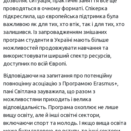
дозволяє ситуація, практичні заняття все ще
проводяться в очному форматі. Спікерка
підкреслила, що європейська підтримка була
важливою як для тих, хто втік, так і для тих, хто
залишився. Із запровадженням змішаних
програм студенти в Україні мають більше
можливостей продовжувати навчання та
використовувати ширший спектр ресурсів,
доступних по всій Європі.
Відповідаючи на запитання про потенційну
повноцінну асоціацію з Програмою Erasmus+,
пані Світлана зауважила, що разом з
можливостями приходить і велика
відповідальність. Програма охоплює не лише
вищу освіту, але й інші освітні сектори,
включаючи спорт та молодь. І якщо вища освіта
може бути готовою до вступу, то інші сектори