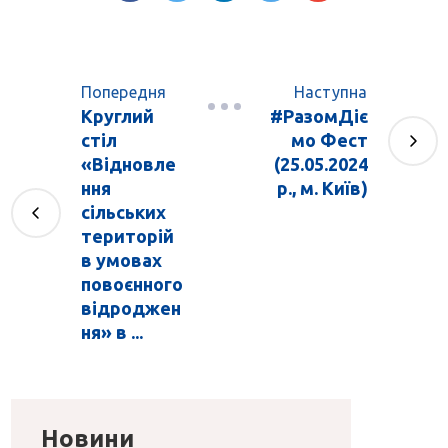
Попередня
Наступна
Круглий
#РазомДіє
стіл
мо Фест
«Відновле
(25.05.2024
ння
р., м. Київ)
сільських
територій
в умовах
повоєнного
відроджен
ня» в ...
Новини