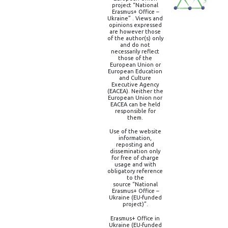
project “National
Erasmus+ Office –
Ukraine” . Views and
opinions expressed
are however those
of the author(s) only
and do not
necessarily reflect
those of the
European Union or
European Education
and Culture
Executive Agency
(EACEA). Neither the
European Union nor
EACEA can be held
responsible for
them.
Use of the website
information,
reposting and
dissemination only
for free of charge
usage and with
obligatory reference
to the
source “National
Erasmus+ Office –
Ukraine (EU-funded
project)”.
Erasmus+ Office in
Ukraine (EU-funded