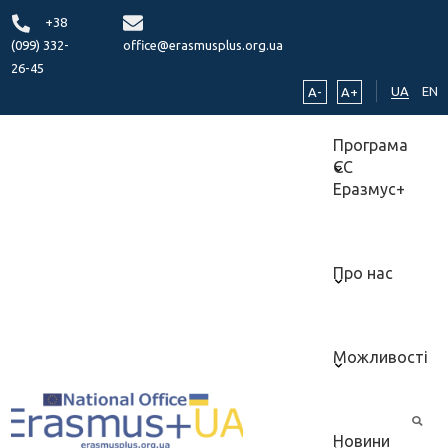
+38
(099) 332-
office@erasmusplus.org.ua
26-45
UA
EN
A-
A+
Програма
ЄС
Еразмус+
Про нас
Можливості
Новини