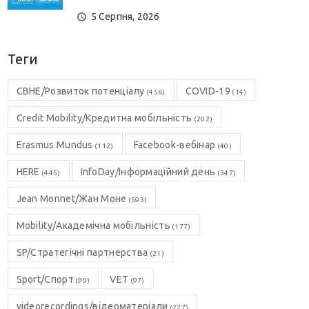
5 Серпня, 2026
Теги
CBHE/Розвиток потенціалу
COVID-19
(456)
(14)
Credit Mobility/Кредитна мобільність
(202)
Erasmus Mundus
Facebook-вебінар
(112)
(40)
HERE
InfoDay/Інформаційний день
(445)
(347)
Jean Monnet/Жан Моне
(593)
Mobility/Академічна мобільність
(177)
SP/Стратегічні партнерства
(21)
Sport/Спорт
VET
(99)
(97)
videorecordings/відеоматеріали
(227)