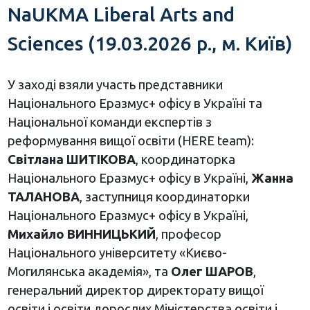
NaUKMA Liberal Arts and
Sciences (19.03.2026 р., м. Київ)
У заході взяли участь представники
Національного Еразмус+ офісу в Україні та
Національної команди експертів з
реформування вищої освіти (HERE team):
Світлана ШИТІКОВА
, координаторка
Національного Еразмус+ офісу в Україні,
Жанна
ТАЛАНОВА
, заступниця координаторки
Національного Еразмус+ офісу в Україні,
Михайло ВИННИЦЬКИЙ
, професор
Національного університету «Києво-
Могилянська академія», та
Олег ШАРОВ
,
генеральний директор директорату вищої
освіти і освіти дорослих Міністерства освіти і