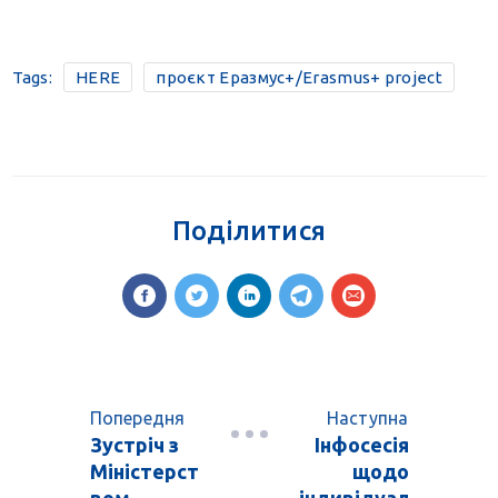
Tags:
HERE
проєкт Еразмус+/Erasmus+ project
Поділитися
Попередня
Наступна
Зустріч з
Інфосесія
Міністерст
щодо