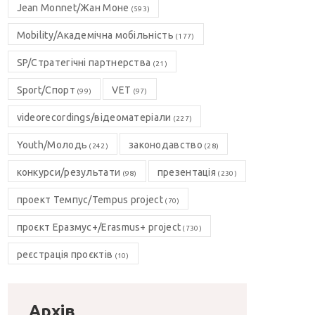
Jean Monnet/Жан Моне
(593)
Mobility/Академічна мобільність
(177)
SP/Стратегічні партнерства
(21)
Sport/Спорт
VET
(99)
(97)
videorecordings/відеоматеріали
(227)
Youth/Молодь
законодавство
(242)
(28)
конкурси/результати
презентація
(98)
(230)
проект Темпус/Tempus project
(70)
проєкт Еразмус+/Erasmus+ project
(730)
реєстрація проєктів
(10)
Архів