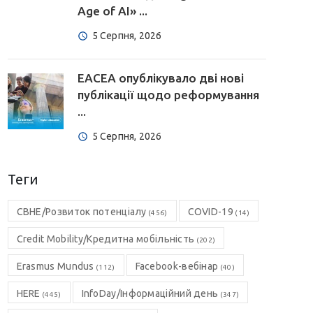
Age of AI» ...
5 Серпня, 2026
EACEA опублікувало дві нові
публікації щодо реформування
...
5 Серпня, 2026
Теги
CBHE/Розвиток потенціалу
COVID-19
(456)
(14)
Credit Mobility/Кредитна мобільність
(202)
Erasmus Mundus
Facebook-вебінар
(112)
(40)
HERE
InfoDay/Інформаційний день
(445)
(347)