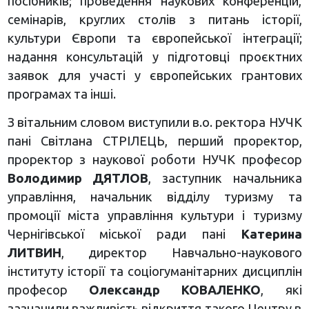
посібників; проведення наукових конференцій,
семінарів, круглих столів з питань історії,
культури Європи та європейської інтеграції;
надання консультацій у підготовці проєктних
заявок для участі у європейських грантових
програмах та інші.
З вітальним словом виступили в.о. ректора НУЧК
пані Світлана СТРІЛЕЦЬ, перший проректор,
проректор з наукової роботи НУЧК професор
Володимир ДЯТЛОВ
, заступник начальника
управління, начальник відділу туризму та
промоції міста управління культури і туризму
Чернігівської міської ради пані
Катерина
ЛИТВИН
, директор Навчально-наукового
інституту історії та соціогуманітарних дисциплін
професор
Олександр КОВАЛЕНКО
, які
зазначили важливість відкриття такого Центру в