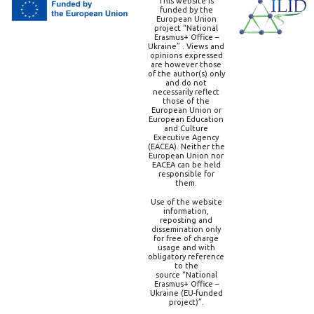
This website is
funded by the
European Union
project “National
Erasmus+ Office –
Ukraine” . Views and
opinions expressed
are however those
of the author(s) only
and do not
necessarily reflect
those of the
European Union or
European Education
and Culture
Executive Agency
(EACEA). Neither the
European Union nor
EACEA can be held
responsible for
them.
Use of the website
information,
reposting and
dissemination only
for free of charge
usage and with
obligatory reference
to the
source “National
Erasmus+ Office –
Ukraine (EU-funded
project)”.