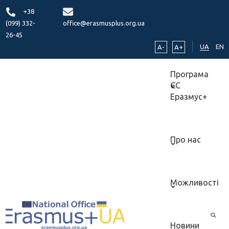
+38
(099) 332-
office@erasmusplus.org.ua
26-45
UA
EN
A-
A+
Програма
ЄС
Еразмус+
Про нас
Можливості
Новини