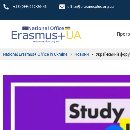
+38 (099) 332-26-45
office@erasmusplus.org.ua
Прогр
National Erasmus+ Office in Ukraine
›
Новини
›
Український форум