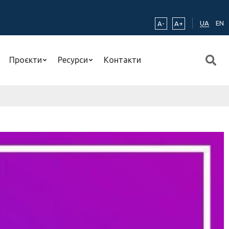
UA
EN
A-
A+
Проєкти
Ресурси
Контакти