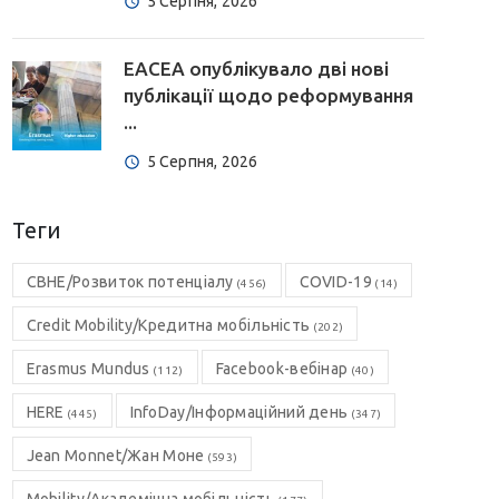
5 Серпня, 2026
EACEA опублікувало дві нові
публікації щодо реформування
...
5 Серпня, 2026
Теги
CBHE/Розвиток потенціалу
COVID-19
(456)
(14)
Credit Mobility/Кредитна мобільність
(202)
Erasmus Mundus
Facebook-вебінар
(112)
(40)
HERE
InfoDay/Інформаційний день
(445)
(347)
Jean Monnet/Жан Моне
(593)