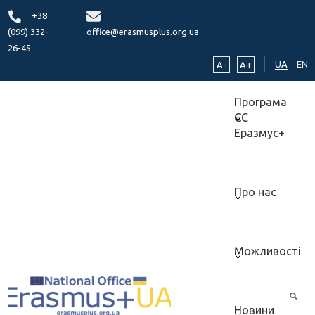
+38
(099) 332-
office@erasmusplus.org.ua
26-45
UA
EN
A-
A+
Програма
ЄС
Еразмус+
Про нас
Можливості
Новини