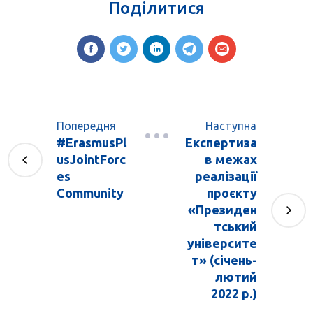
Поділитися
Попередня
Наступна
#ErasmusPl
Експертиза
usJointForc
в межах
es
реалізації
Community
проєкту
«Президен
тський
університе
т» (січень-
лютий
2022 р.)