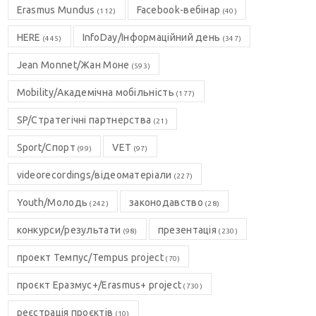
Erasmus Mundus
Facebook-вебінар
(112)
(40)
HERE
InfoDay/Інформаційний день
(445)
(347)
Jean Monnet/Жан Моне
(593)
Mobility/Академічна мобільність
(177)
SP/Стратегічні партнерства
(21)
Sport/Спорт
VET
(99)
(97)
videorecordings/відеоматеріали
(227)
Youth/Молодь
законодавство
(242)
(28)
конкурси/результати
презентація
(98)
(230)
проект Темпус/Tempus project
(70)
проєкт Еразмус+/Erasmus+ project
(730)
реєстрація проєктів
(10)