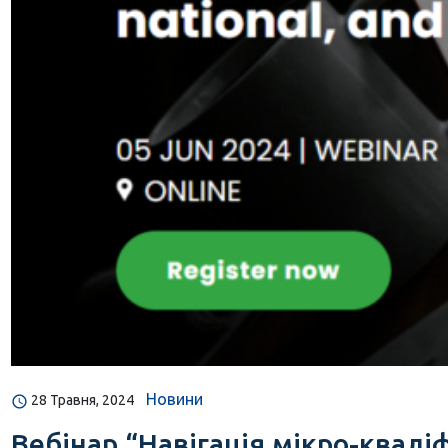
Новини
28 Травня, 2024
Вебінар “Навігація мікро-кваліф