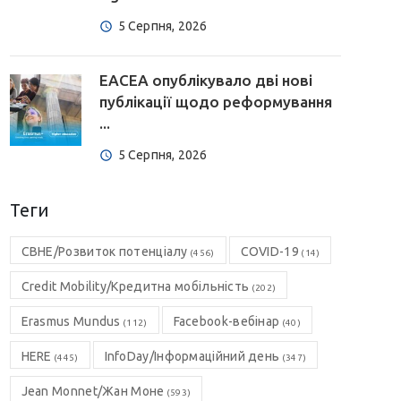
5 Серпня, 2026
EACEA опублікувало дві нові
публікації щодо реформування
...
5 Серпня, 2026
Теги
CBHE/Розвиток потенціалу
COVID-19
(456)
(14)
Credit Mobility/Кредитна мобільність
(202)
Erasmus Mundus
Facebook-вебінар
(112)
(40)
HERE
InfoDay/Інформаційний день
(445)
(347)
Jean Monnet/Жан Моне
(593)