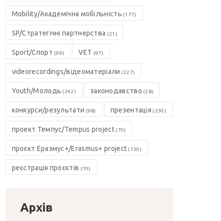
Mobility/Академічна мобільність
(177)
SP/Стратегічні партнерства
(21)
Sport/Спорт
VET
(99)
(97)
videorecordings/відеоматеріали
(227)
Youth/Молодь
законодавство
(242)
(28)
конкурси/результати
презентація
(98)
(230)
проект Темпус/Tempus project
(70)
проєкт Еразмус+/Erasmus+ project
(730)
реєстрація проєктів
(10)
Архів