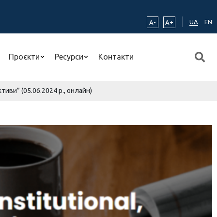
UA
EN
A-
A+
Проєкти
Ресурси
Контакти
ктиви” (05.06.2024 р., онлайн)