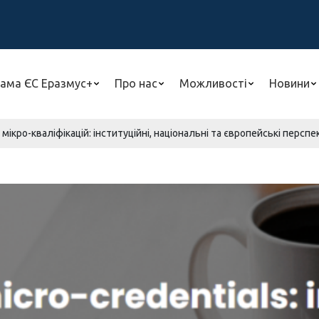
ама ЄС Еразмус+
Про нас
Можливості
Новини
 мікро-кваліфікацій: інституційні, національні та європейські перспе