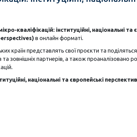
мікро-кваліфікацій: інституційні, національні та 
perspectives)
в онлайн форматі.
ких країн представлять свої проєкти та поділяться де
в та зовнішніх партнерів, а також проаналізовано р
кацій.
титуційні, національні та європейські перспектив