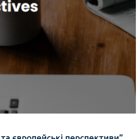
і та європейські перспективи”