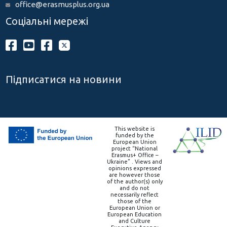
office@erasmusplus.org.ua
Соціальні мережі
Підписатися на новини
This website is
funded by the
European Union
project “National
Erasmus+ Office –
Ukraine” . Views and
opinions expressed
are however those
of the author(s) only
and do not
necessarily reflect
those of the
European Union or
European Education
and Culture