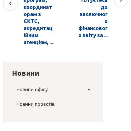
координат
до
орам з
заключног
ЄКТС,
о
акредитац
фінансовог
ійним
о звіту за ...
агенціям, ...
Новини
Новини офісу
Новини проєктів