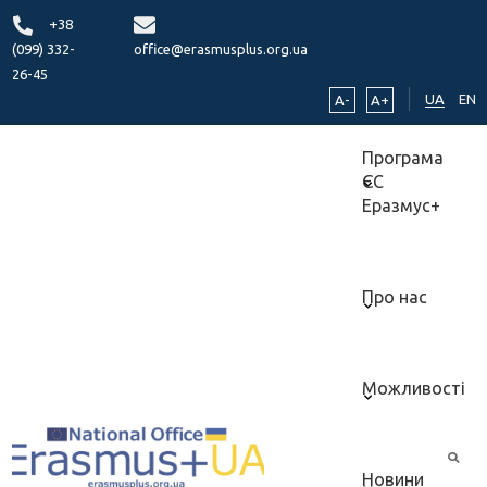
+38
(099) 332-
office@erasmusplus.org.ua
26-45
UA
EN
A-
A+
Програма
ЄС
Еразмус+
Про нас
Можливості
Новини