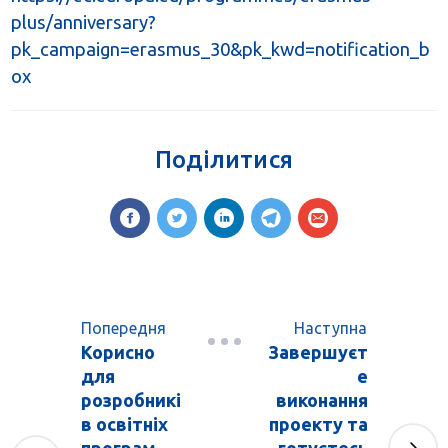
plus/anniversary?
pk_campaign=erasmus_30&pk_kwd=notification_b
ox
Поділитися
Попередня
Наступна
Корисно
Завершуєт
для
е
розробникі
виконання
в освітніх
проекту та
програм,
готуєтесь