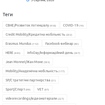
Теги
CBHE/Розвиток потенціалу
COVID-19
(456)
(14)
Credit Mobility/Кредитна мобільність
(202)
Erasmus Mundus
Facebook-вебінар
(112)
(40)
HERE
InfoDay/Інформаційний день
(445)
(347)
Jean Monnet/Жан Моне
(593)
Mobility/Академічна мобільність
(177)
SP/Стратегічні партнерства
(21)
Sport/Спорт
VET
(99)
(97)
videorecordings/відеоматеріали
(227)