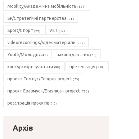
Mobility/Академічна мобільність
(177)
SP/Стратегічні партнерства
(21)
Sport/Спорт
VET
(99)
(97)
videorecordings/відеоматеріали
(227)
Youth/Молодь
законодавство
(242)
(28)
конкурси/результати
презентація
(98)
(230)
проект Темпус/Tempus project
(70)
проєкт Еразмус+/Erasmus+ project
(730)
реєстрація проєктів
(10)
Архів