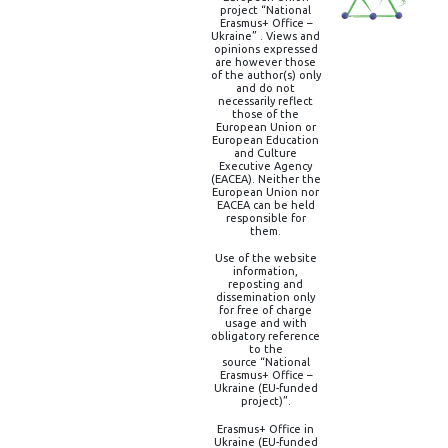
project “National
Erasmus+ Office –
Ukraine” . Views and
opinions expressed
are however those
of the author(s) only
and do not
necessarily reflect
those of the
European Union or
European Education
and Culture
Executive Agency
(EACEA). Neither the
European Union nor
EACEA can be held
responsible for
them.
Use of the website
information,
reposting and
dissemination only
for free of charge
usage and with
obligatory reference
to the
source “National
Erasmus+ Office –
Ukraine (EU-funded
project)”.
Erasmus+ Office in
Ukraine (EU-funded