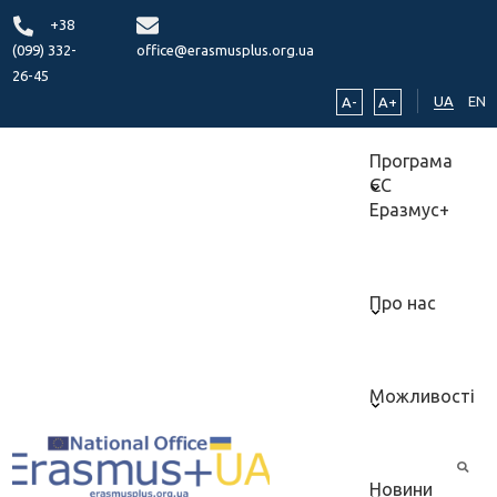
+38
(099) 332-
office@erasmusplus.org.ua
26-45
UA
EN
A-
A+
Програма
ЄС
Еразмус+
Про нас
Можливості
Новини