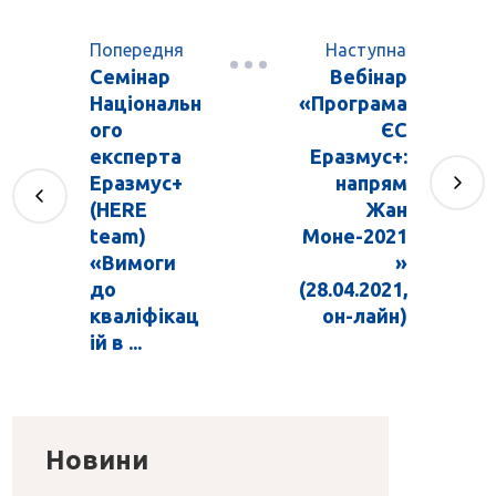
Попередня
Наступна
Семінар
Вебінар
Національн
«Програма
ого
ЄС
експерта
Еразмус+:
Еразмус+
напрям
(HERE
Жан
team)
Моне-2021
«Вимоги
»
до
(28.04.2021,
кваліфікац
он-лайн)
ій в ...
Новини