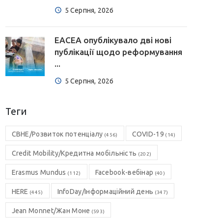
5 Серпня, 2026
EACEA опублікувало дві нові
публікації щодо реформування
...
5 Серпня, 2026
Теги
CBHE/Розвиток потенціалу
COVID-19
(456)
(14)
Credit Mobility/Кредитна мобільність
(202)
Erasmus Mundus
Facebook-вебінар
(112)
(40)
HERE
InfoDay/Інформаційний день
(445)
(347)
Jean Monnet/Жан Моне
(593)