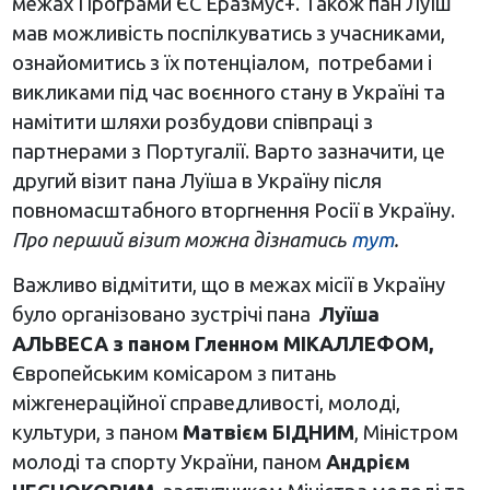
межах Програми ЄС Еразмус+. Також пан Луїш
мав можливість поспілкуватись з учасниками,
ознайомитись з їх потенціалом, потребами і
викликами під час воєнного стану в Україні та
намітити шляхи розбудови співпраці з
партнерами з Португалії. Варто зазначити, це
другий візит пана Луїша в Україну після
повномасштабного вторгнення Росії в Україну.
Про перший візит можна дізнатись
тут
.
Важливо відмітити, що в межах місії в Україну
було організовано зустрічі пана
Луїша
АЛЬВЕСА з паном Гленном МІКАЛЛЕФОМ,
Європейським комісаром з питань
міжгенераційної справедливості, молоді,
культури, з паном
Матвієм БІДНИМ
, Міністром
молоді та спорту України, паном
Андрієм