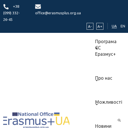
+38
(099) 332-
office@erasmusplus.org.ua
26-45
UA
EN
A-
A+
Програма
ЄС
Еразмус+
Про нас
Можливості
Новини