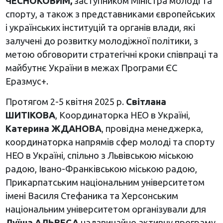
ЧЕСНОКОВИМ,
заступником Міністра молоді та
спорту, а також з представниками європейських
і українських інституцій та органів влади, які
залучені до розвитку молодіжної політики, з
метою обговорити стратегічні кроки співпраці та
майбутнє України в межах Програми ЄС
Еразмус+.
Протягом 2-5 квітня 2025 р.
Світлана
ШИТІКОВА
, Координаторка НЕО в Україні,
Катерина ЖДАНОВА
, провідна менеджерка,
координаторка напрямів сфер молоді та спорту
НЕО в Україні, спільно з Львівською міською
радою, Івано-Франківською міською радою,
Прикарпатським національним університетом
імені Василя Стефаника та Херсонським
національним університетом організували для
Луїша АЛЬВЕСА
надзвичайно активну програму,