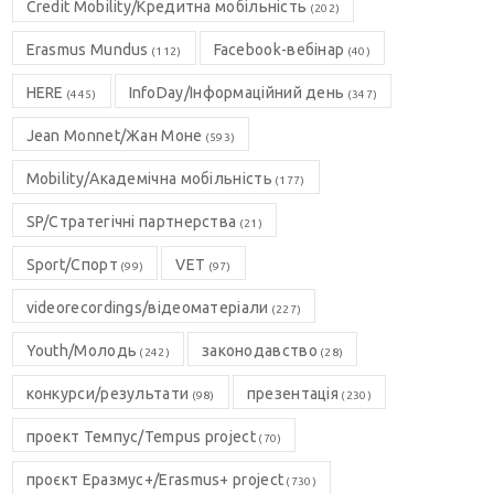
Credit Mobility/Кредитна мобільність
(202)
Erasmus Mundus
Facebook-вебінар
(112)
(40)
HERE
InfoDay/Інформаційний день
(445)
(347)
Jean Monnet/Жан Моне
(593)
Mobility/Академічна мобільність
(177)
SP/Стратегічні партнерства
(21)
Sport/Спорт
VET
(99)
(97)
videorecordings/відеоматеріали
(227)
Youth/Молодь
законодавство
(242)
(28)
конкурси/результати
презентація
(98)
(230)
проект Темпус/Tempus project
(70)
проєкт Еразмус+/Erasmus+ project
(730)