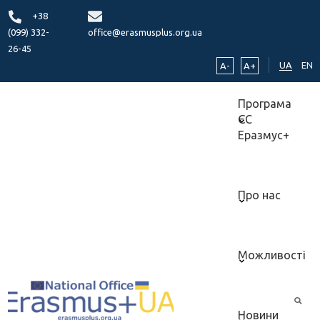
+38
(099) 332-
office@erasmusplus.org.ua
26-45
UA
EN
A-
A+
Програма
ЄС
Еразмус+
Про нас
Можливості
Новини