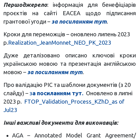
Першоджерело
: інформація для бенефіціарів
проєктів на сайті ЕАСЕА щодо підписання
грантової угоди –
за посиланням тут
.
Кроки для переможців – оновлено липень 2023
р.
Realization_JeanMonnet_NEO_PK_2023
Дуже деталізовано описано ключові кроки
українською мовою та презентація англійською
мовою –
за посиланням тут
.
Про валідацію РІС та шаблони документів (з 20
слайду) –
з
а посиланням тут.
Оновлено в липні
2023 р.
FTOP_Validation_Process_KZhD_as of
Jul23
Інші важливі документи для виконавців:
AGA – Annotated Model Grant Agreement/