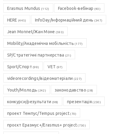
Erasmus Mundus
Facebook-вебінар
(112)
(40)
HERE
InfoDay/Інформаційний день
(445)
(347)
Jean Monnet/Жан Моне
(593)
Mobility/Академічна мобільність
(177)
SP/Стратегічні партнерства
(21)
Sport/Спорт
VET
(99)
(97)
videorecordings/відеоматеріали
(227)
Youth/Молодь
законодавство
(242)
(28)
конкурси/результати
презентація
(98)
(230)
проект Темпус/Tempus project
(70)
проєкт Еразмус+/Erasmus+ project
(730)