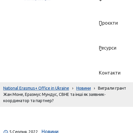
Проєкти
Ресурси
Контакти
National Erasmus+ Office in Ukraine
›
Новини
›
Виграли грант
Жан Моне, Еразмус Мундус, СВНЕ та інші як заявник-
координатор та партнер?
Новини
5 Серпня, 2022