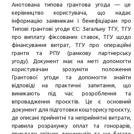
Анотована типова грантова угода — це
керівництво користувача, що надає
інформацію заявникам і бенефіціарам про
Типові грантові угоди ЄС: Загальну ТГУ, ТГУ
про виплату фіксованих ставок, ТГУ щодо
фінансування витрат, ТГУ про операційні
гранти та РПУ (рамкову партнерську
угоду). Документ має на меті допомогти
користувачам зрозуміти положення
Грантової угоди та допомогти знайти
відповіді на практичні запитання, що
виникають під час розроблення та
впровадження проєктів. Це є основний
документ для підготовки кошторису проєкту,
де описані прийнятні та неприйнятні витрати,
правила розрахунку оплат та гонорарів,
приклади звітних документів та ще багато