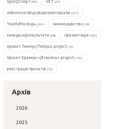
Sport/Спорт
VET
(99)
(97)
videorecordings/відеоматеріали
(227)
Youth/Молодь
законодавство
(242)
(28)
конкурси/результати
презентація
(98)
(230)
проект Темпус/Tempus project
(70)
проєкт Еразмус+/Erasmus+ project
(730)
реєстрація проєктів
(10)
Архів
2026
2025