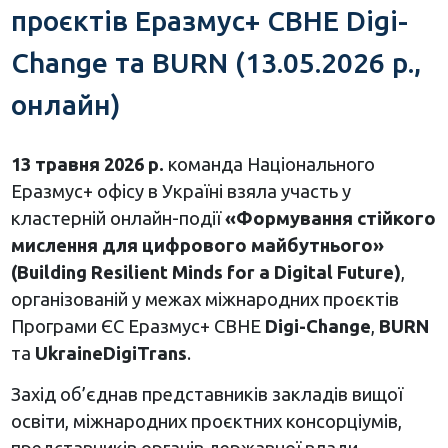
проєктів Еразмус+ CBHE Digi-
Change та BURN (13.05.2026 р.,
онлайн)
13 травня 2026 р.
команда Національного
Еразмус+ офісу в Україні взяла участь у
кластерній онлайн-події
«Формування стійкого
мислення для цифрового майбутнього»
(Building Resilient Minds for a Digital Future)
,
організованій у межах міжнародних проєктів
Програми ЄС Еразмус+ CBHE
Digi-Change
,
BURN
та
UkraineDigiTrans
.
Захід об’єднав представників закладів вищої
освіти, міжнародних проєктних консорціумів,