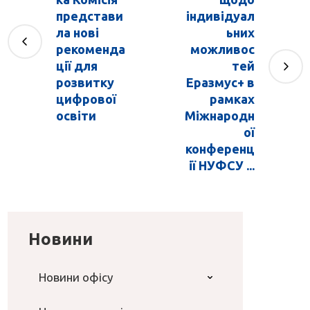
представи
індивідуал
ла нові
ьних
рекоменда
можливос
ції для
тей
розвитку
Еразмус+ в
цифрової
рамках
освіти
Міжнародн
ої
конференц
ії НУФСУ ...
Новини
Новини офісу