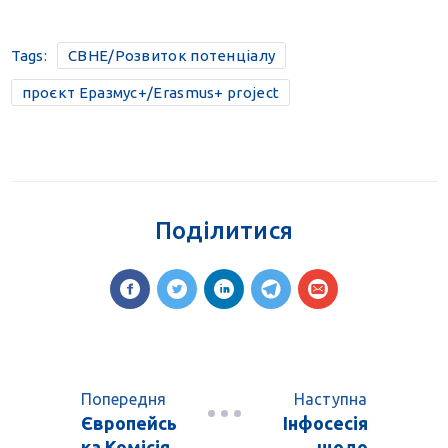
Tags:
CBHE/Розвиток потенціалу
проєкт Еразмус+/Erasmus+ project
Поділитися
Попередня
Наступна
Європейсь
Інфосесія
ка Комісія
щодо