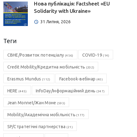
Нова публікація: Factsheet «EU
Solidarity with Ukraine»
31 Липня, 2026
Теги
CBHE/Розвиток потенціалу
COVID-19
(456)
(14)
Credit Mobility/Кредитна мобільність
(202)
Erasmus Mundus
Facebook-вебінар
(112)
(40)
HERE
InfoDay/Інформаційний день
(445)
(347)
Jean Monnet/Жан Моне
(593)
Mobility/Академічна мобільність
(177)
SP/Стратегічні партнерства
(21)