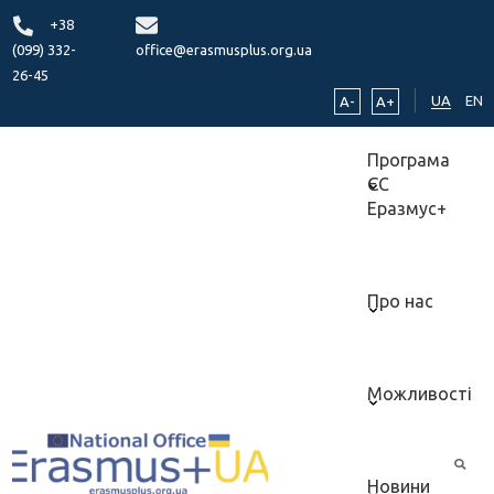
+38
(099) 332-
office@erasmusplus.org.ua
26-45
UA
EN
A-
A+
Програма
ЄС
Еразмус+
Про нас
Можливості
Новини