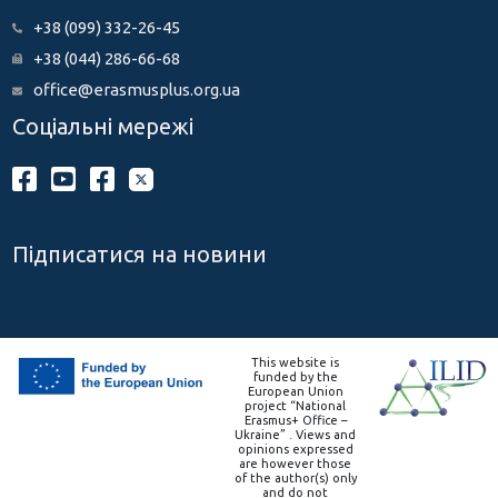
+38 (099) 332-26-45
+38 (044) 286-66-68
office@erasmusplus.org.ua
Соціальні мережі
Підписатися на новини
This website is
funded by the
European Union
project “National
Erasmus+ Office –
Ukraine” . Views and
opinions expressed
are however those
of the author(s) only
and do not