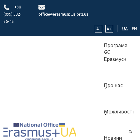
+38
(099) 332-
office@erasmusplus.org.ua
26-45
UA
EN
A-
A+
Програма
ЄС
Еразмус+
Про нас
Можливості
Новини