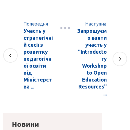
Попередня
Наступна
Участь у
Запрошуєм
стратегічні
о взяти
й сесії з
участь у
розвитку
"Introducto
педагогічн
ry
ої освіти
Workshop
від
to Open
Міністерст
Education
ва ...
Resources"
...
Новини