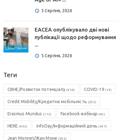
5 Серпня, 2026
EACEA опублікувало дві нові
публікації щодо реформування
...
5 Серпня, 2026
Теги
CBHE/Розвиток потенціалу
COVID-19
(456)
(14)
Credit Mobility/Кредитна мобільність
(202)
Erasmus Mundus
Facebook-вебінар
(112)
(40)
HERE
InfoDay/Інформаційний день
(445)
(347)
Jean Monnet/Жан Моне
(593)