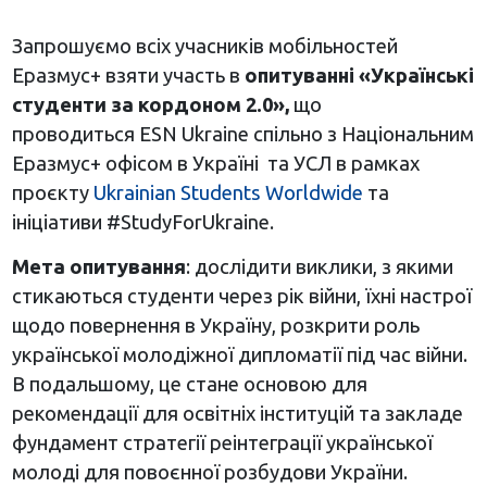
Запрошуємо всіх учасників мобільностей
Еразмус+ взяти участь в
опитуванні «Українські
студенти за кордоном 2.0»,
що
проводиться ESN Ukraine спільно з Національним
Еразмус+ офісом в Україні та УСЛ в рамках
проєкту
Ukrainian Students Worldwide
та
ініціативи #StudyForUkraine.
Мета опитування
: дослідити виклики, з якими
стикаються студенти через рік війни, їхні настрої
щодо повернення в Україну, розкрити роль
української молодіжної дипломатії під час війни.
В подальшому, це стане основою для
рекомендації для освітніх інституцій та закладе
фундамент стратегії реінтеграції української
молоді для повоєнної розбудови України.