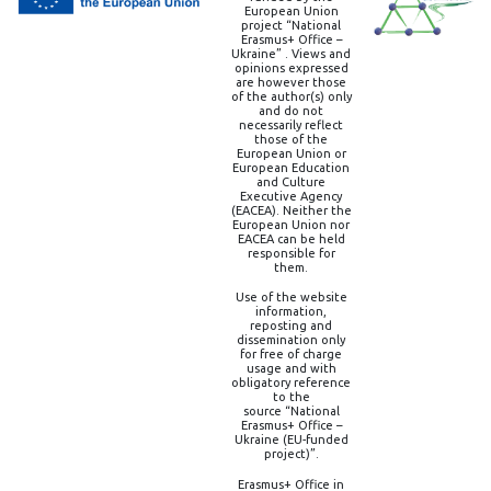
European Union
project “National
Erasmus+ Office –
Ukraine” . Views and
opinions expressed
are however those
of the author(s) only
and do not
necessarily reflect
those of the
European Union or
European Education
and Culture
Executive Agency
(EACEA). Neither the
European Union nor
EACEA can be held
responsible for
them.
Use of the website
information,
reposting and
dissemination only
for free of charge
usage and with
obligatory reference
to the
source “National
Erasmus+ Office –
Ukraine (EU-funded
project)”.
Erasmus+ Office in