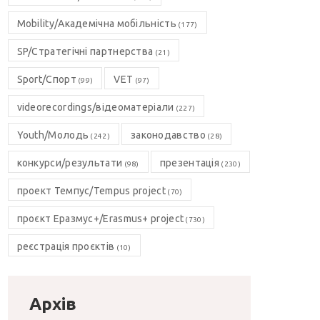
Mobility/Академічна мобільність
(177)
SP/Стратегічні партнерства
(21)
Sport/Спорт
VET
(99)
(97)
videorecordings/відеоматеріали
(227)
Youth/Молодь
законодавство
(242)
(28)
конкурси/результати
презентація
(98)
(230)
проект Темпус/Tempus project
(70)
проєкт Еразмус+/Erasmus+ project
(730)
реєстрація проєктів
(10)
Архів