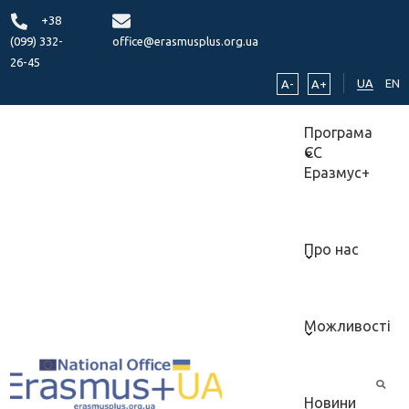
+38
(099) 332-
office@erasmusplus.org.ua
26-45
UA
EN
A-
A+
Програма
ЄС
Еразмус+
Про нас
Можливості
Новини