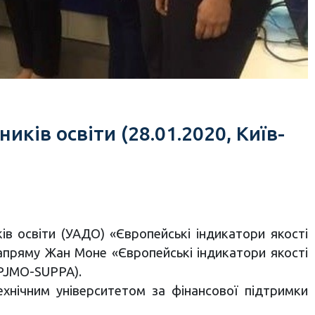
иків освіти (28.01.2020, Київ-
ків освіти (УАДО) «Європейські індикатори якості
напряму Жан Моне «Європейські індикатори якості
PPJMO-SUPPA).
ехнічним університетом за фінансової підтримки