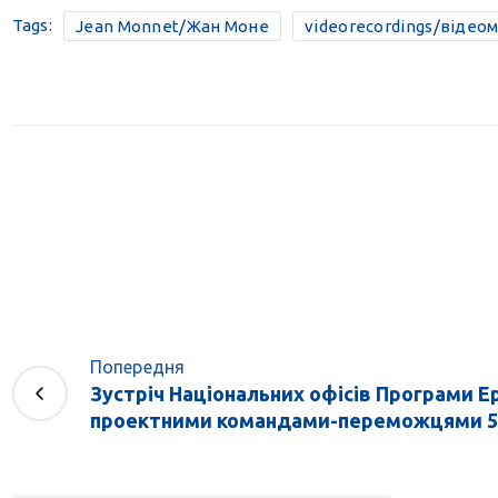
Tags:
Jean Monnet/Жан Моне
videorecordings/відео
Попередня
Зустріч Національних офісів Програми Е
проектними командами-переможцями 5 к