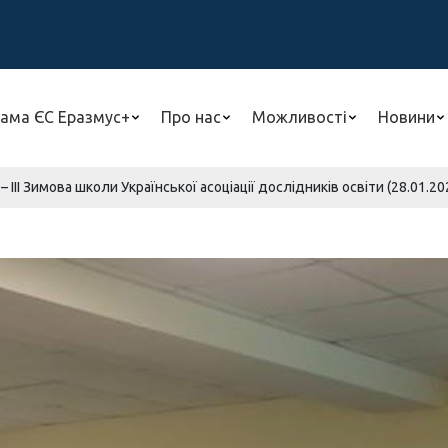
ама ЄС Еразмус+
Про нас
Можливості
Новини
 IIІ Зимова школи Української асоціації дослідників освіти (28.01.20