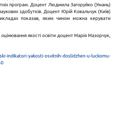
тніх програм. Доцент Людмила Загоруйко (Умань)
укових здобутків. Доцент Юрій Ковальчук (Київ)
рикладах показав, яким чином можна керувати
 оцінювання якості освіти доцент Марія Мазорчук,
ki-indikatori-yakosti-osvitnih-doslidzhen-u-luckomu-
s0