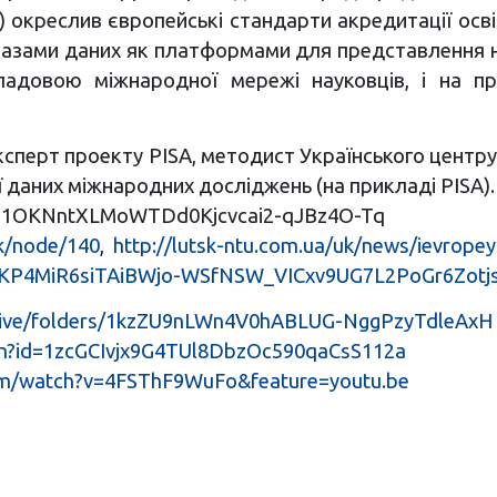
 окреслив європейські стандарти акредитації осві
зами даних як платформами для представлення на
кладовою міжнародної мережі науковців, і на п
ксперт проекту PISA, методист Українського центру
ї даних міжнародних досліджень (на прикладі PISA).
?id=1OKNntXLMoWTDd0Kjcvcai2-qJBz4O-Tq
uk/node/140
,
http://lutsk-ntu.com.ua/uk/news/ievropeys
1KP4MiR6siTAiBWjo-WSfNSW_VICxv9UG7L2PoGr6Zotj
/drive/folders/1kzZU9nLWn4V0hABLUG-NggPzyTdleAxH
pen?id=1zcGCIvjx9G4TUl8DbzOc590qaCsS112a
om/watch?v=4FSThF9WuFo&feature=youtu.be