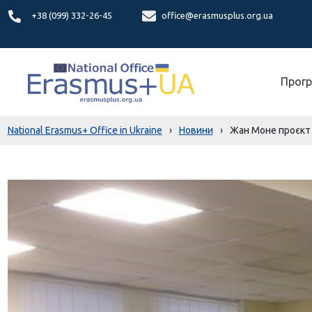
+38 (099) 332-26-45
office@erasmusplus.org.ua
Прогр
National Erasmus+ Office in Ukraine
›
Новини
›
Жан Моне проєкт –