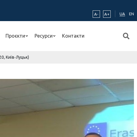
UA
EN
A-
A+
Проєкти
Ресурси
Контакти
20, Київ-Луцьк)