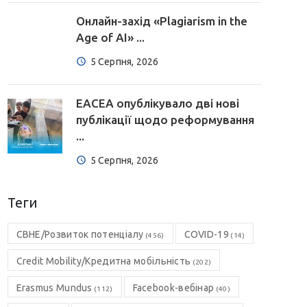
Онлайн-захід «Plagiarism in the
Age of AI» ...
5 Серпня, 2026
EACEA опублікувало дві нові
публікації щодо реформування
...
5 Серпня, 2026
Теги
CBHE/Розвиток потенціалу
COVID-19
(456)
(14)
Credit Mobility/Кредитна мобільність
(202)
Erasmus Mundus
Facebook-вебінар
(112)
(40)