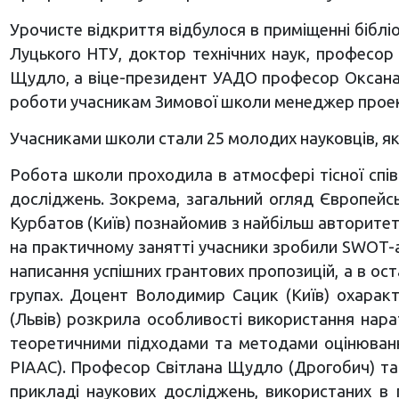
Урочисте відкриття відбулося в приміщенні біблі
Луцького НТУ, доктор технічних наук, професор
Щудло, а віце-президент УАДО професор Оксана З
роботи учасникам Зимової школи менеджер проекті
Учасниками школи стали 25 молодих науковців, які
Робота школи проходила в атмосфері тісної співпр
досліджень. Зокрема, загальний огляд Європейсь
Курбатов (Київ) познайомив з найбільш авторитет
на практичному занятті учасники зробили SWOT-
написання успішних грантових пропозицій, а в ост
групах. Доцент Володимир Сацик (Київ) охарак
(Львів) розкрила особливості використання нара
теоретичними підходами та методами оцінювання 
PIAAC). Професор Світлана Щудло (Дрогобич) та 
прикладі наукових досліджень, використаних в 