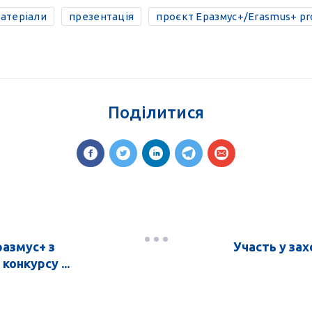
матеріали
презентація
проєкт Еразмус+/Erasmus+ pr
Поділитися
размус+ з
Участь у зах
онкурсу ...