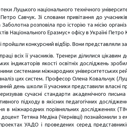
отеки Луцького національного технічного університе
 Петро Савчук. Зі словами привітання до учасник
аболотна розповіла про історію та місію організа
в Національного Еразмус+ офісу в Україні Петро К
 пройшли конкурсний відбір. Вони представляли зак
аці всіх її учасників. Тренери ділилися цікавим д
ких індикаторів якості освітніх досліджень зроби
ними системами міжнародних університетських рейтин
аналіз цих систем. Професор Олена Ковальчук (Л
анній день школи її учасники представили власні пр
теризував сучасні стандарти академічного письма
тивного підходу в якісних педагогічних досліджен
в міжнародних порівняльних дослідженнях (TIMSS, 
доцент Тетяна Медіна (Чернівці) познайомили з е
проектах УАДО і проведених серед представників