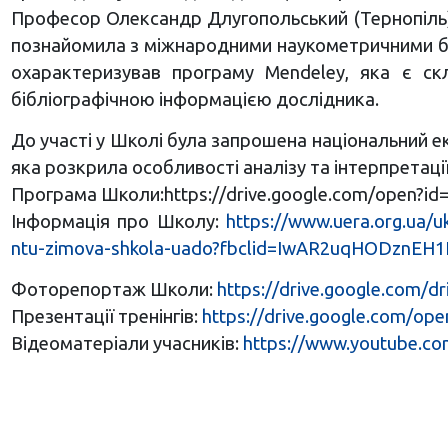
Професор Олександр Длугопольський (Тернопіль)
познайомила з міжнародними наукометричними ба
охарактеризував програму Mendeley, яка є с
бібліографічною інформацією дослідника.
До участі у Школі була запрошена національний е
яка розкрила особливості аналізу та інтерпретаці
Програма Школи:https://drive.google.com/open
Інформація про Школу:
https://www.uera.org.ua/
ntu-zimova-shkola-uado?fbclid=IwAR2uqHODznEH
Фоторепортаж Школи:
https://drive.google.com
Презентації тренінгів:
https://drive.google.com/o
Відеоматеріали учасників:
https://www.youtube.c