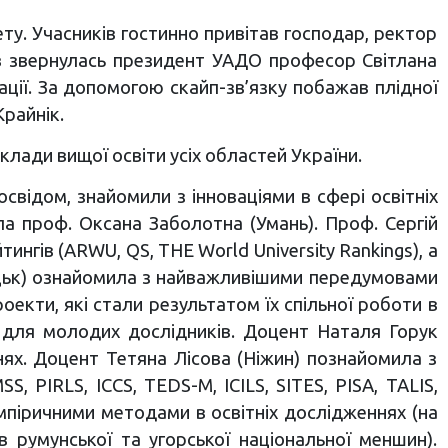
ту. Учасників гостинно привітав господар, ректор
ів звернулась президент УАДО професор Світлана
ції. За допомогою скайп-зв’язку побажав плідної
райнік.
лади вищої освіти усіх областей України.
освідом, знайомили з інноваціями в сфері освітніх
ла проф. Оксана Заболотна (Умань). Проф. Сергій
гів (ARWU, QS, THE World University Rankings), а
уцьк) ознайомила з найважливішими передумовами
оекти, які стали результатом їх спільної роботи в
 для молодих дослідників. Доцент Наталя Горук
нях. Доцент Тетяна Лісова (Ніжин) познайомила з
PIRLS, ICCS, TEDS-M, ICILS, SITES, PISA, TALIS,
мпіричними методами в освітніх дослідженнях (на
 румунської та угорської національної меншин).