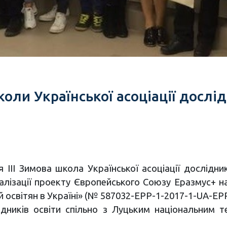
оли Української асоціації дослідн
 ІІІ Зимова школа Української асоціації дослідни
реалізації проекту Європейського Союзу Еразмус+ 
 освітян в Україні» (№ 587032-EPP-1-2017-1-UA-E
ідників освіти спільно з Луцьким національним т