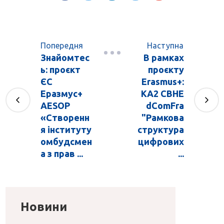
Попередня
Наступна
Знайомтес
В рамках
ь: проєкт
проєкту
ЄС
Erasmus+:
Еразмус+
КА2 CBHE
AESOP
dComFra
«Створенн
"Рамкова
я інституту
структура
омбудсмен
цифрових
а з прав ...
...
Новини