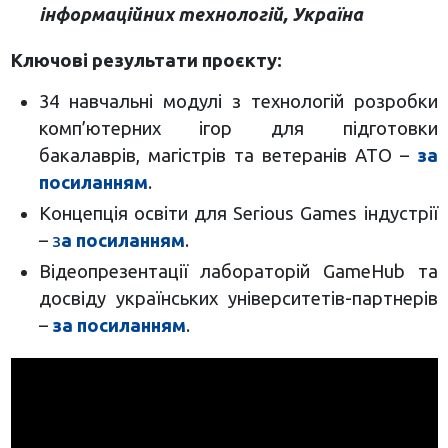
інформаційних технологій, Україна
Ключові результати проєкту:
34 навчальні модулі з технологій розробки
комп’ютерних ігор для підготовки
бакалаврів, магістрів та ветеранів АТО –
за
посиланням
.
Концепція освіти для Serious Games індустрії
–
з
а посиланням
.
Відеопрезентації лабораторій GameHub та
досвіду українських університетів-партнерів
–
за посиланням
.