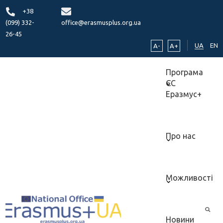
+38
(099) 332-
office@erasmusplus.org.ua
26-45
UA
EN
A-
A+
Програма
ЄС
Еразмус+
Про нас
Можливості
Новини