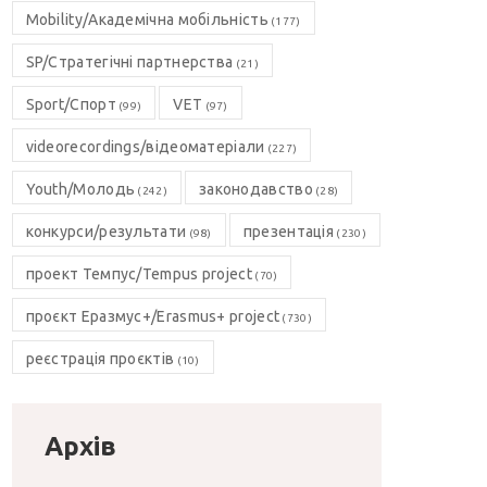
Mobility/Академічна мобільність
(177)
SP/Стратегічні партнерства
(21)
Sport/Спорт
VET
(99)
(97)
videorecordings/відеоматеріали
(227)
Youth/Молодь
законодавство
(242)
(28)
конкурси/результати
презентація
(98)
(230)
проект Темпус/Tempus project
(70)
проєкт Еразмус+/Erasmus+ project
(730)
реєстрація проєктів
(10)
Архів