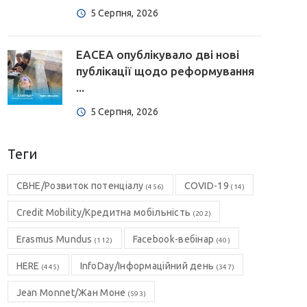
5 Серпня, 2026
EACEA опублікувало дві нові
публікації щодо реформування
...
5 Серпня, 2026
Теги
CBHE/Розвиток потенціалу
COVID-19
(456)
(14)
Credit Mobility/Кредитна мобільність
(202)
Erasmus Mundus
Facebook-вебінар
(112)
(40)
HERE
InfoDay/Інформаційний день
(445)
(347)
Jean Monnet/Жан Моне
(593)