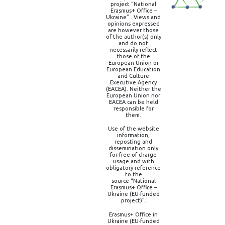
project “National
Erasmus+ Office –
Ukraine” . Views and
opinions expressed
are however those
of the author(s) only
and do not
necessarily reflect
those of the
European Union or
European Education
and Culture
Executive Agency
(EACEA). Neither the
European Union nor
EACEA can be held
responsible for
them.
Use of the website
information,
reposting and
dissemination only
for free of charge
usage and with
obligatory reference
to the
source “National
Erasmus+ Office –
Ukraine (EU-funded
project)”.
Erasmus+ Office in
Ukraine (EU-funded