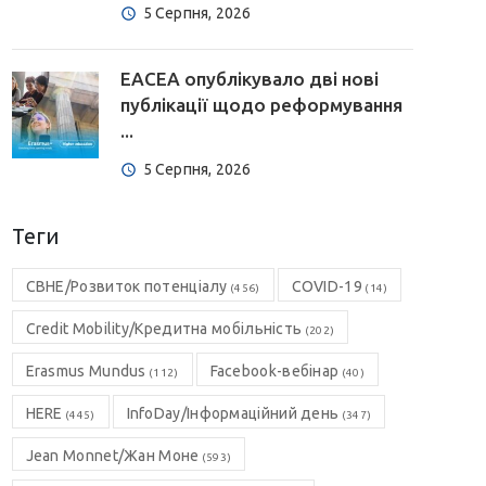
5 Серпня, 2026
EACEA опублікувало дві нові
публікації щодо реформування
...
5 Серпня, 2026
Теги
CBHE/Розвиток потенціалу
COVID-19
(456)
(14)
Credit Mobility/Кредитна мобільність
(202)
Erasmus Mundus
Facebook-вебінар
(112)
(40)
HERE
InfoDay/Інформаційний день
(445)
(347)
Jean Monnet/Жан Моне
(593)