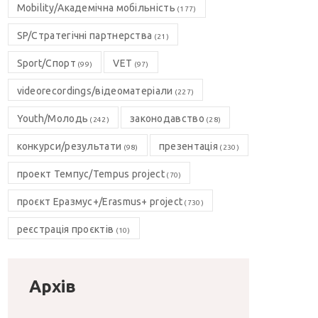
Mobility/Академічна мобільність
(177)
SP/Стратегічні партнерства
(21)
Sport/Спорт
VET
(99)
(97)
videorecordings/відеоматеріали
(227)
Youth/Молодь
законодавство
(242)
(28)
конкурси/результати
презентація
(98)
(230)
проект Темпус/Tempus project
(70)
проєкт Еразмус+/Erasmus+ project
(730)
реєстрація проєктів
(10)
Архів