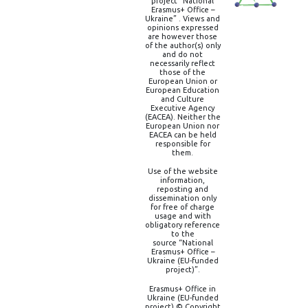
project “National
Erasmus+ Office –
Ukraine” . Views and
opinions expressed
are however those
of the author(s) only
and do not
necessarily reflect
those of the
European Union or
European Education
and Culture
Executive Agency
(EACEA). Neither the
European Union nor
EACEA can be held
responsible for
them.
Use of the website
information,
reposting and
dissemination only
for free of charge
usage and with
obligatory reference
to the
source “National
Erasmus+ Office –
Ukraine (EU-funded
project)”.
Erasmus+ Office in
Ukraine (EU-funded
project) © Copyright