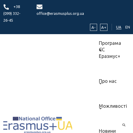
+38
(099) 332-
office@erasmusplus.org.ua
26-45
UA
EN
A-
A+
Програма
ЄС
Еразмус+
Про нас
Можливості
Новини