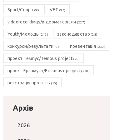
Sport/Спорт
VET
(99)
(97)
videorecordings/відеоматеріали
(227)
Youth/Молодь
законодавство
(242)
(28)
конкурси/результати
презентація
(98)
(230)
проект Темпус/Tempus project
(70)
проєкт Еразмус+/Erasmus+ project
(730)
реєстрація проєктів
(10)
Архів
2026