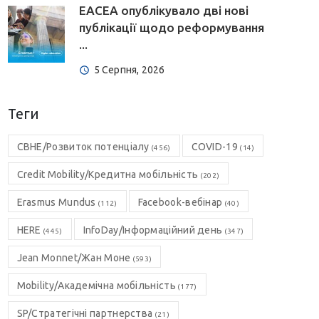
EACEA опублікувало дві нові
публікації щодо реформування
...
5 Серпня, 2026
Теги
CBHE/Розвиток потенціалу
COVID-19
(456)
(14)
Credit Mobility/Кредитна мобільність
(202)
Erasmus Mundus
Facebook-вебінар
(112)
(40)
HERE
InfoDay/Інформаційний день
(445)
(347)
Jean Monnet/Жан Моне
(593)
Mobility/Академічна мобільність
(177)
SP/Стратегічні партнерства
(21)