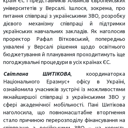
країн ЄС і представників Альянсів європейських
університетів у Версалі. Ішлося, зокрема, про
питання співпраці з українськими ЗВО, розробку
дієвого механізму співпраці й підтримки
українських навчальних закладів. Як наголосив
проректор Рафал Вітковський, попередньо
ухвалені у Версалі рішення щодо освітнього
бюджетування й планування проходитимуть іще
погоджувальні процедури в усіх країнах ЄС.
Світлана ШИТІКОВА
, координаторка
Національного Еразмус+ офісу в Україні,
ознайомила учасників зустрічі із можливостями
якнайширшої співпраці з українськими ЗВО у
сфері академічної мобільності. Пані Шитікова
наголосила, що повномасштабне вторгнення
стало причиною перерозподілу фінансування на
співпрацю з російськими ЗВО – на користь