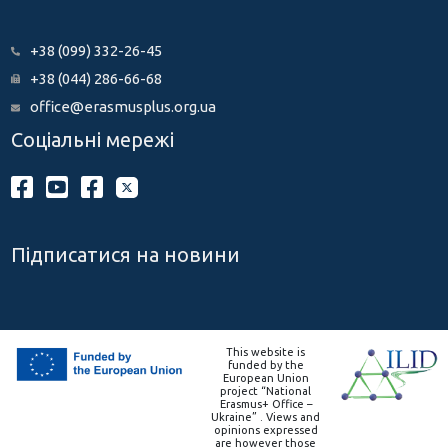
+38 (099) 332-26-45
+38 (044) 286-66-68
office@erasmusplus.org.ua
Соціальні мережі
Підписатися на новини
This website is
funded by the
European Union
project “National
Erasmus+ Office –
Ukraine” . Views and
opinions expressed
are however those