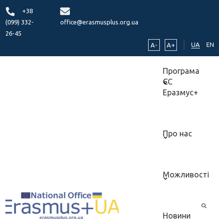
+38
(099) 332-
office@erasmusplus.org.ua
26-45
UA
EN
A-
A+
Програма
ЄС
Еразмус+
Про нас
Можливості
Новини